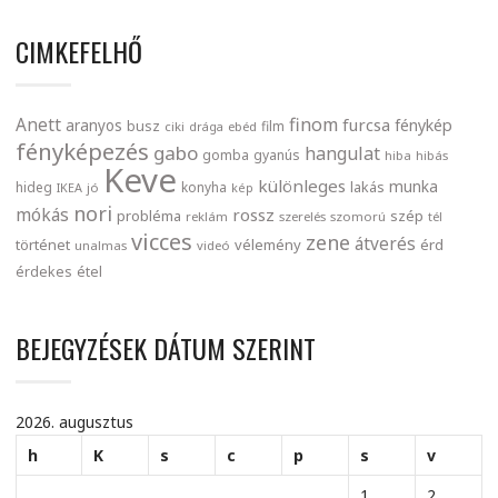
CIMKEFELHŐ
finom
Anett
furcsa
fénykép
aranyos
busz
film
ciki
drága
ebéd
fényképezés
gabo
hangulat
gomba
gyanús
hiba
hibás
Keve
különleges
munka
lakás
hideg
konyha
IKEA
jó
kép
nori
mókás
rossz
probléma
szép
reklám
szerelés
szomorú
tél
vicces
zene
átverés
történet
vélemény
érd
unalmas
videó
érdekes
étel
BEJEGYZÉSEK DÁTUM SZERINT
2026. augusztus
h
K
s
c
p
s
v
1
2