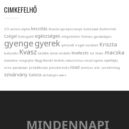
CIMKEFELHŐ
beszólás
272
aeneis
alpha
Brassói aprópecsenye
bukósisak
Buttermilk
egészséges
Czégel
Dobogókő
elégedetlen
feleves
gazdaságos
gyenge
gyerek
Kriszta
iphone8
irogat
korabeli
Kvasz
macska
levelezés
kulturális
később
lamb vindallo
list
litván
manatee
megnyitó
Nagy Bandó András
naturizmus
neutrogena
nyakfájás
rövid
oreo
pandastar
próbálkozás
pénzkeresés
somnus
srác
szezámmag
szivárvány
turista
vérhányós
wars
MINDENNAPI