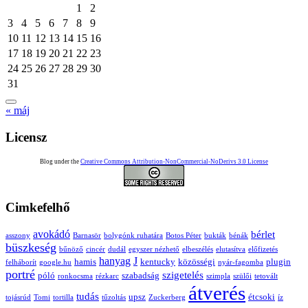
1
2
3
4
5
6
7
8
9
10
11
12
13
14
15
16
17
18
19
20
21
22
23
24
25
26
27
28
29
30
31
« máj
Licensz
Blog under the
Creative Commons Attribution-NonCommercial-NoDerivs 3.0 License
Cimkefelhő
avokádó
bérlet
asszony
Barnasör
bolygónk ruhatára
Botos Péter
bukták
bénák
büszkeség
bűnöző
cincér
dudál
egyszer nézhető
elbeszélés
elutasítva
előfizetés
hanyag
J
hamis
kentucky
közösségi
plugin
felháborít
google.hu
nyár-fagomba
portré
szigetelés
póló
szabadság
ronkocsma
rézkarc
szimpla
szülői
tetovált
átverés
tudás
upsz
étcsoki
tojásrúd
Tomi
tortilla
tűzoltás
Zuckerberg
íz