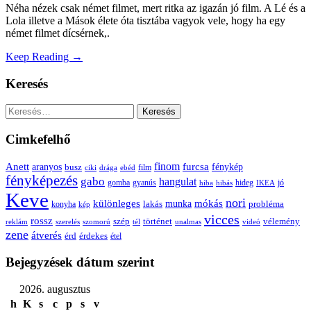
Néha nézek csak német filmet, mert ritka az igazán jó film. A Lé és a
Lola illetve a Mások élete óta tisztába vagyok vele, hogy ha egy
német filmet dícsérnek,.
Keep Reading →
Keresés
Keresés:
Cimkefelhő
Anett
finom
furcsa
fénykép
aranyos
busz
film
ciki
drága
ebéd
fényképezés
gabo
hangulat
gomba
gyanús
hiba
hibás
hideg
IKEA
jó
Keve
nori
különleges
mókás
munka
probléma
lakás
konyha
kép
vicces
rossz
szép
vélemény
történet
reklám
szerelés
szomorú
tél
unalmas
videó
zene
átverés
érd
érdekes
étel
Bejegyzések dátum szerint
2026. augusztus
h
K
s
c
p
s
v