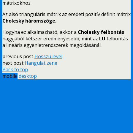
mátrixokhoz.
Az alsó trianguláris mátrix az eredeti pozitív definit mátrix
Cholesky háromszöge
.
Hogyha ez alkalmazható, akkor a
Cholesky felbontás
nagyjából kétszer eredményesebb, mint az
LU
felbontás
a lineáris egyenletrendszerek megoldásánál.
previous post
Hosszú levél
next post
Hangulat zene
Back to top
mobile
desktop