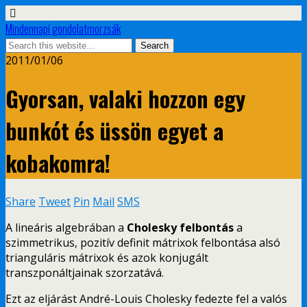
Mindennapi gondolatmorzsák
2011/01/06
Gyorsan, valaki hozzon egy
bunkót és üssön egyet a
kobakomra!
Share
Tweet
Pin
Mail
SMS
A lineáris algebrában a
Cholesky felbontás
a
szimmetrikus, pozitív definit mátrixok felbontása alsó
trianguláris mátrixok és azok konjugált
transzponáltjainak szorzatává.
Ezt az eljárást André-Louis Cholesky fedezte fel a valós