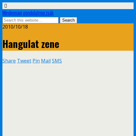
Mindennapi gondolatmorzsák
2010/10/18
Hangulat zene
Share
Tweet
Pin
Mail
SMS