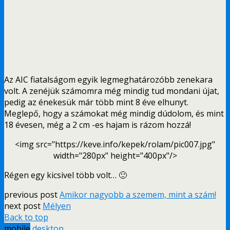
Az AIC fiatalságom egyik legmeghatározóbb zenekara
volt. A zenéjük számomra még mindig tud mondani újat,
pedig az énekesük már több mint 8 éve elhunyt.
Meglepő, hogy a számokat még mindig dúdolom, és mint
18 évesen, még a 2 cm -es hajam is rázom hozzá!
<img src="https://keve.info/kepek/rolam/pic007.jpg"
width="280px" height="400px"/>
Régen egy kicsivel több volt… 🙂
previous post
Amikor nagyobb a szemem, mint a szám!
next post
Mélyen
Back to top
mobile
desktop