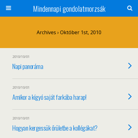
Mindennapi gondolatmorzsák
Archives › Október 1st, 2010
2010/10/01
Napi panoráma
2010/10/01
Amikor a kígyó saját farkába harap!
2010/10/01
Hogyan kergessük őrületbe a kollégákat?