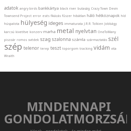
adatok
bankkártya
angry birds
black river
butaság
Crazy Town
Devin
háló
hétköznapok
Townsend Project
error
esés
fikázás
fűszer
hibátlan
híd
hülyeség
ideges
húspalota
immaturata
J.R.R. Tolkien
Jobbágy
metal
nyelvtan
marha
karcsú
kivetítve
konzerv
OneToMany
szél
szag
szalonna
számla
piszoár
romos
svédek
származtatás
szép
vidám
telenor
teszt
terep
toporgom
tracking
vita
Wraith
MINDENNAPI
GONDOLATMORZSÁ