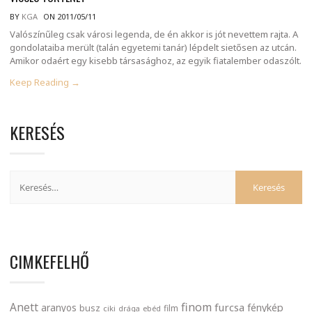
BY
KGA
ON 2011/05/11
Valószínűleg csak városi legenda, de én akkor is jót nevettem rajta. A
gondolataiba merült (talán egyetemi tanár) lépdelt sietősen az utcán.
Amikor odaért egy kisebb társasághoz, az egyik fiatalember odaszólt.
Keep Reading →
KERESÉS
CIMKEFELHŐ
finom
Anett
furcsa
fénykép
aranyos
busz
film
ciki
drága
ebéd