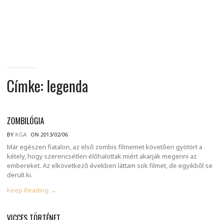
MINDENNAPI
GONDOLATMORZSÁK
Címke:
legenda
ZOMBILÓGIA
BY
KGA
ON 2013/02/06
Már egészen fiatalon, az első zombis filmemet követően gyötört a
kétely, hogy szerencsétlen élőhalottak miért akarják megenni az
embereket. Az elkövetkező években láttam sok filmet, de egyikből se
derült ki.
Keep Reading →
VICCES TÖRTÉNET