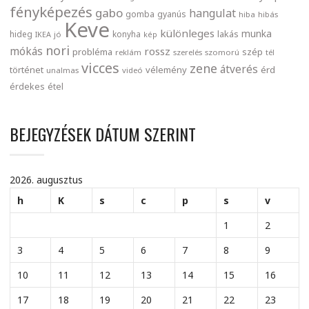
fényképezés
gabo
hangulat
gomba
gyanús
hiba
hibás
Keve
különleges
munka
lakás
hideg
konyha
IKEA
jó
kép
nori
mókás
rossz
probléma
szép
reklám
szerelés
szomorú
tél
vicces
zene
átverés
történet
vélemény
érd
unalmas
videó
érdekes
étel
BEJEGYZÉSEK DÁTUM SZERINT
2026. augusztus
h
K
s
c
p
s
v
1
2
3
4
5
6
7
8
9
10
11
12
13
14
15
16
17
18
19
20
21
22
23