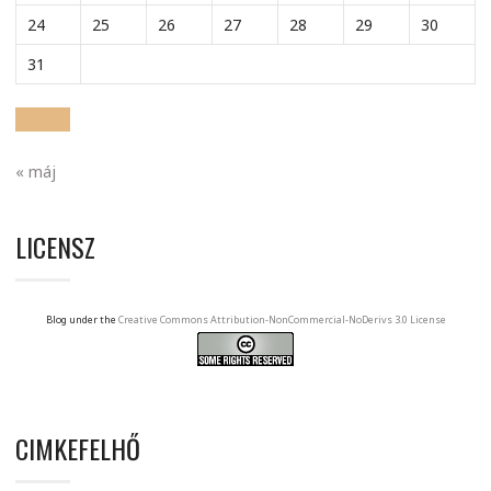
24
25
26
27
28
29
30
31
« máj
LICENSZ
Blog under the
Creative Commons Attribution-NonCommercial-NoDerivs 3.0 License
CIMKEFELHŐ