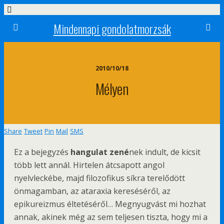
Mindennapi gondolatmorzsák
2010/10/18
Mélyen
Share
Tweet
Pin
Mail
SMS
Ez a bejegyzés
hangulat zené
nek indult, de kicsit
több lett annál. Hirtelen átcsapott angol
nyelvleckébe, majd filozofikus síkra terelődött
önmagamban, az ataraxia kereséséről, az
epikureizmus éltetéséről… Megnyugvást mi hozhat
annak, akinek még az sem teljesen tiszta, hogy mi a