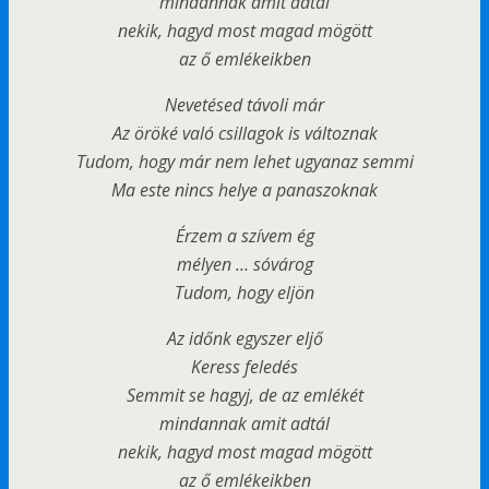
mindannak amit adtál
nekik, hagyd most magad mögött
az ő emlékeikben
Nevetésed távoli már
Az öröké való csillagok is változnak
Tudom, hogy már nem lehet ugyanaz semmi
Ma este nincs helye a panaszoknak
Érzem a szívem ég
mélyen … sóvárog
Tudom, hogy eljön
Az időnk egyszer eljő
Keress feledés
Semmit se hagyj, de az emlékét
mindannak amit adtál
nekik, hagyd most magad mögött
az ő emlékeikben