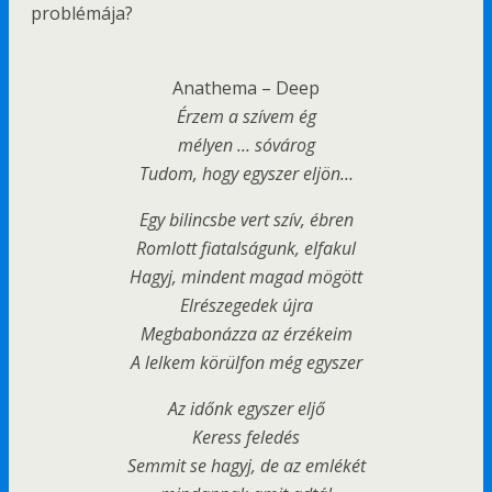
problémája?
Anathema – Deep
Érzem a szívem ég
mélyen … sóvárog
Tudom, hogy egyszer eljön…
Egy bilincsbe vert szív, ébren
Romlott fiatalságunk, elfakul
Hagyj, mindent magad mögött
Elrészegedek újra
Megbabonázza az érzékeim
A lelkem körülfon még egyszer
Az időnk egyszer eljő
Keress feledés
Semmit se hagyj, de az emlékét