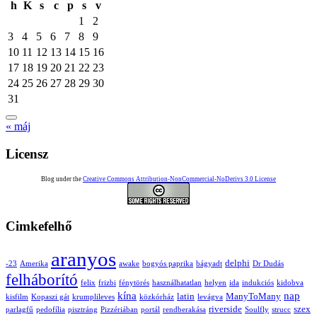
h
K
s
c
p
s
v
1
2
3
4
5
6
7
8
9
10
11
12
13
14
15
16
17
18
19
20
21
22
23
24
25
26
27
28
29
30
31
« máj
Licensz
Blog under the
Creative Commons Attribution-NonCommercial-NoDerivs 3.0 License
Cimkefelhő
aranyos
delphi
-23
Amerika
awake
bogyós paprika
bágyadt
Dr Dudás
felháborító
felix
frizbi
fénytörés
használhatatlan
helyen
ida
indukciós
kidobva
kína
nap
latin
ManyToMany
kisfilm
Kopaszi gát
krumplileves
közkórház
levágva
riverside
szex
parlagfű
pedofília
pisztráng
Pizzériában
portál
rendberakása
Soulfly
strucc