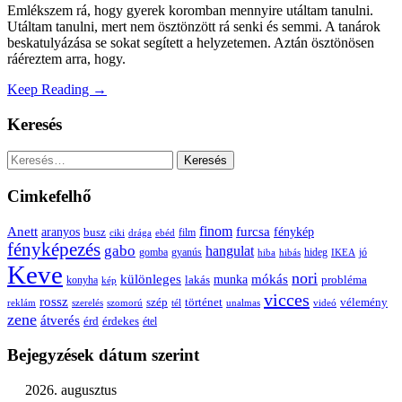
Emlékszem rá, hogy gyerek koromban mennyire utáltam tanulni.
Utáltam tanulni, mert nem ösztönzött rá senki és semmi. A tanárok
beskatulyázása se sokat segített a helyzetemen. Aztán ösztönösen
ráéreztem arra, hogy.
Keep Reading →
Keresés
Keresés:
Cimkefelhő
Anett
finom
furcsa
fénykép
aranyos
busz
film
ciki
drága
ebéd
fényképezés
gabo
hangulat
gomba
gyanús
hiba
hibás
hideg
IKEA
jó
Keve
nori
különleges
mókás
munka
probléma
lakás
konyha
kép
vicces
rossz
szép
vélemény
történet
reklám
szerelés
szomorú
tél
unalmas
videó
zene
átverés
érd
érdekes
étel
Bejegyzések dátum szerint
2026. augusztus