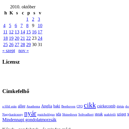
2010. október
h
K
s
c
p
s
v
1
2
3
4
5
6
7
8
9
10
11
12
13
14
15
16
17
18
19
20
21
22
23
24
25
26
27
28
29
30
31
« szept
nov »
Licensz
Cimkefelhő
cikk
allee
Anglia
baki
csirkecomb
a főld után
Anathema
Beethoven
CFO
diétás
do
nyár
sda
steak
sziget
Nagykarácsony
pszichológus
Shinedown
Soltvadkert
szakértői
Mindennapi gondolatmorzsák