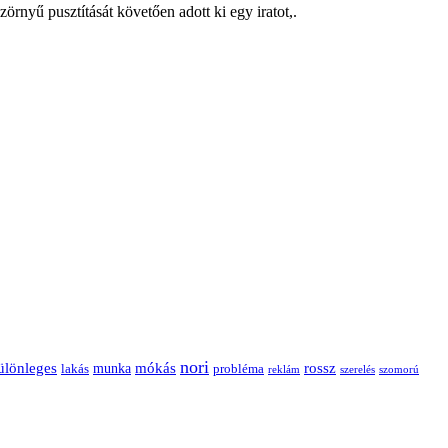
rnyű pusztítását követően adott ki egy iratot,.
nori
ülönleges
mókás
rossz
munka
probléma
lakás
reklám
szerelés
szomorú