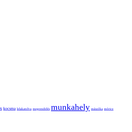
munkahely
cs
kocsma
lelakatolva
megrendelés
mászóka
móricz