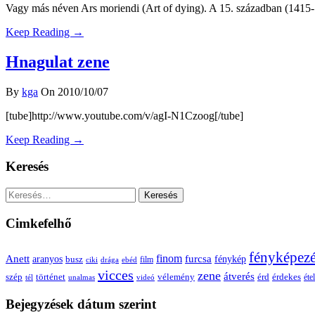
Vagy más néven Ars moriendi (Art of dying). A 15. században (1415-14
Keep Reading →
Hnagulat zene
By
kga
On 2010/10/07
[tube]http://www.youtube.com/v/agI-N1Czoog[/tube]
Keep Reading →
Keresés
Keresés:
Cimkefelhő
fényképez
Anett
finom
furcsa
fénykép
aranyos
busz
film
ciki
drága
ebéd
vicces
zene
átverés
szép
vélemény
érd
történet
érdekes
étel
tél
unalmas
videó
Bejegyzések dátum szerint