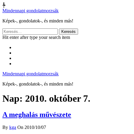
╄
Mindennapi gondolatmorzsák
Képek-, gondolatok-, és minden más!
Keresés:
Hit enter after type your search item
Mindennapi gondolatmorzsák
Képek-, gondolatok-, és minden más!
Nap:
2010. október 7.
A meghalás művészete
By
kga
On 2010/10/07