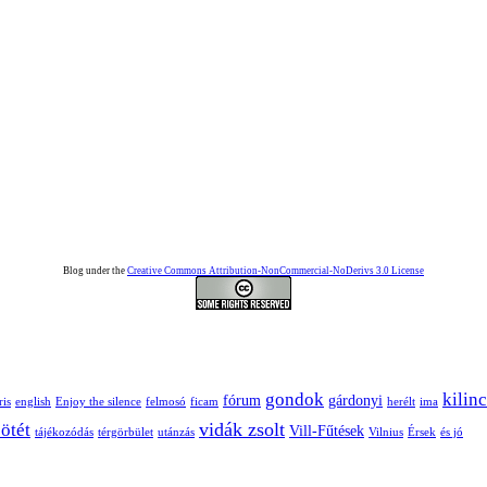
Blog under the
Creative Commons Attribution-NonCommercial-NoDerivs 3.0 License
gondok
kilin
fórum
gárdonyi
ris
english
Enjoy the silence
felmosó
ficam
herélt
ima
vidák zsolt
sötét
Vill-Fűtések
tájékozódás
térgörbület
utánzás
Vilnius
Érsek
és jó