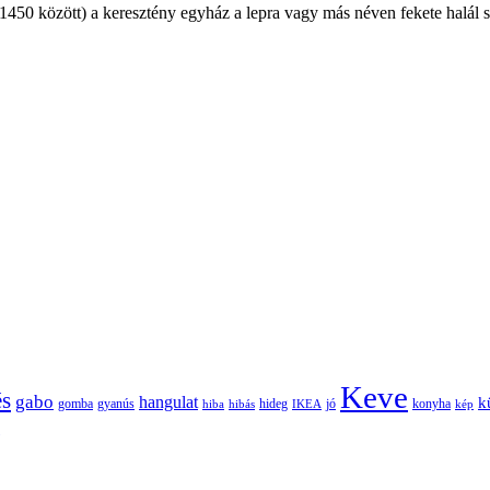
50 között) a keresztény egyház a lepra vagy más néven fekete halál szö
Keve
és
gabo
hangulat
k
gomba
gyanús
hiba
hibás
hideg
IKEA
jó
konyha
kép