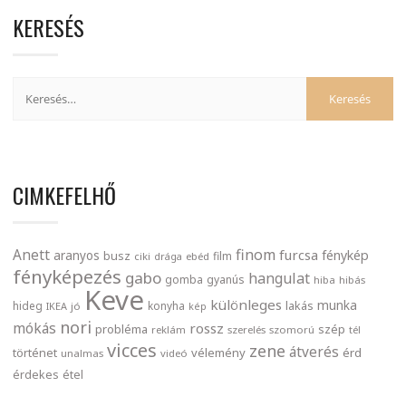
KERESÉS
CIMKEFELHŐ
finom
Anett
furcsa
fénykép
aranyos
busz
film
ciki
drága
ebéd
fényképezés
gabo
hangulat
gomba
gyanús
hiba
hibás
Keve
különleges
munka
lakás
hideg
konyha
IKEA
jó
kép
nori
mókás
rossz
probléma
szép
reklám
szerelés
szomorú
tél
vicces
zene
átverés
történet
vélemény
érd
unalmas
videó
érdekes
étel