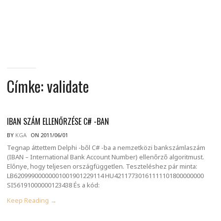
MINDENNAPI
GONDOLATMORZSÁK
Címke:
validate
IBAN SZÁM ELLENŐRZÉSE C# -BAN
BY
KGA
ON 2011/06/01
Tegnap áttettem Delphi -ből C# -ba a nemzetközi bankszámlaszám
(IBAN – International Bank Account Number) ellenőrző algoritmust.
Előnye, hogy teljesen országfüggetlen. Teszteléshez pár minta:
LB62099900000001001901229114 HU42117730161111101800000000
SI56191000000123438 És a kód:
Keep Reading →