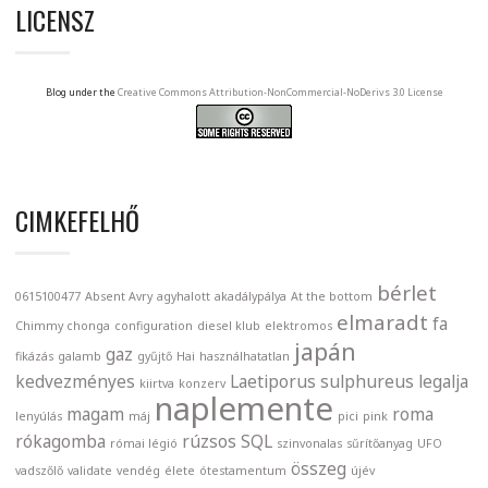
LICENSZ
Blog under the
Creative Commons Attribution-NonCommercial-NoDerivs 3.0 License
CIMKEFELHŐ
bérlet
0615100477
Absent Avry
agyhalott
akadálypálya
At the bottom
elmaradt
fa
Chimmy chonga
configuration
diesel klub
elektromos
japán
gaz
fikázás
galamb
gyűjtő
Hai
használhatatlan
kedvezményes
Laetiporus sulphureus
legalja
kiirtva
konzerv
naplemente
magam
roma
lenyúlás
máj
pici
pink
rókagomba
rúzsos
SQL
római légió
szinvonalas
sűrítőanyag
UFO
összeg
vadszőlő
validate
vendég
élete
ótestamentum
újév