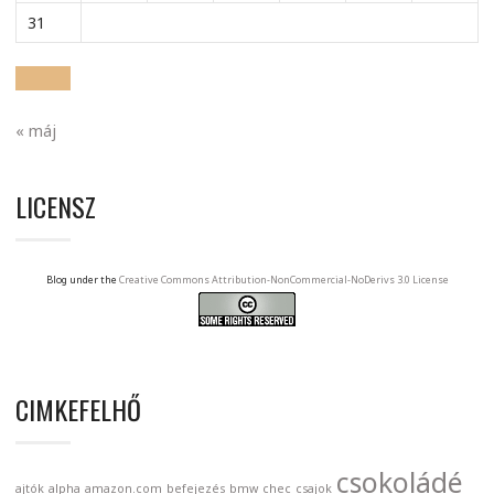
31
« máj
LICENSZ
Blog under the
Creative Commons Attribution-NonCommercial-NoDerivs 3.0 License
CIMKEFELHŐ
csokoládé
ajtók
alpha
amazon.com
befejezés
bmw
chec
csajok