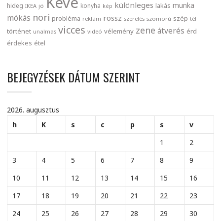
Keve
különleges
munka
lakás
hideg
konyha
IKEA
jó
kép
nori
mókás
rossz
probléma
szép
reklám
szerelés
szomorú
tél
vicces
zene
átverés
történet
vélemény
érd
unalmas
videó
érdekes
étel
BEJEGYZÉSEK DÁTUM SZERINT
2026. augusztus
h
K
s
c
p
s
v
1
2
3
4
5
6
7
8
9
10
11
12
13
14
15
16
17
18
19
20
21
22
23
24
25
26
27
28
29
30