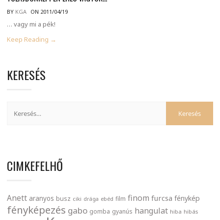
BY
KGA
ON 2011/04/19
… vagy mi a pék!
Keep Reading →
KERESÉS
CIMKEFELHŐ
finom
Anett
furcsa
fénykép
aranyos
busz
film
ciki
drága
ebéd
fényképezés
gabo
hangulat
gomba
gyanús
hiba
hibás