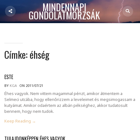
MINDENNAPI
GONDOLATMORZSÁK
Címke:
éhség
ESTE
BY
KGA
ON 2011/07/21
Éhes vagyok. Nem vittem magammal pénzt, amikor átmentem a
Selmeci utcába, hogy ellenőrizzem a leveleimet és megsimogassam a
kutyámat. Amikor odaértem az albán pékséghez, akkor tudatosult
bennem, hogy nem tudok.
Keep Reading →
TULAJDONKÉPPEN ÉHES VAGYOK…