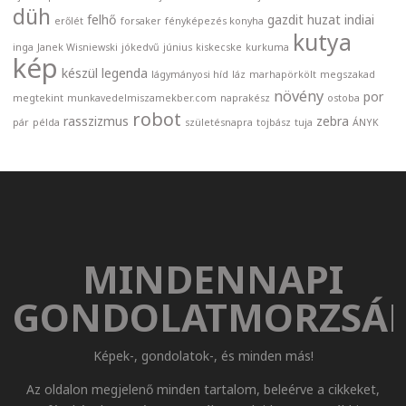
düh
felhő
gazdit
huzat
indiai
erőlét
forsaker
fényképezés konyha
kutya
inga
Janek Wisniewski
jókedvű
június
kiskecske
kurkuma
kép
készül
legenda
lágymányosi híd
láz
marhapörkölt
megszakad
növény
por
megtekint
munkavedelmiszamekber.com
naprakész
ostoba
robot
rasszizmus
zebra
pár
példa
születésnapra
tojbász
tuja
ÁNYK
MINDENNAPI
GONDOLATMORZSÁ
Képek-, gondolatok-, és minden más!
Az oldalon megjelenő minden tartalom, beleérve a cikkeket,