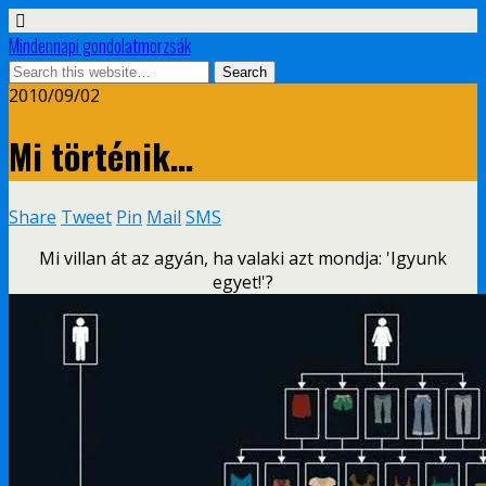
Mindennapi gondolatmorzsák
2010/09/02
Mi történik…
Share
Tweet
Pin
Mail
SMS
Mi villan át az agyán, ha valaki azt mondja: 'Igyunk
egyet!'?