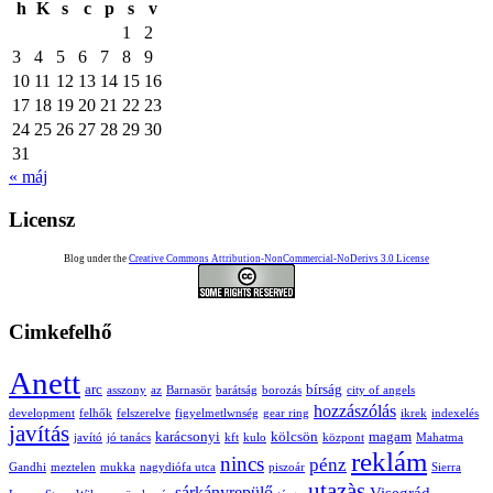
h
K
s
c
p
s
v
1
2
3
4
5
6
7
8
9
10
11
12
13
14
15
16
17
18
19
20
21
22
23
24
25
26
27
28
29
30
31
« máj
Licensz
Blog under the
Creative Commons Attribution-NonCommercial-NoDerivs 3.0 License
Cimkefelhő
Anett
arc
bírság
asszony
az
Barnasör
barátság
borozás
city of angels
hozzászólás
development
felhők
felszerelve
figyelmetlwnség
gear ring
ikrek
indexelés
javítás
karácsonyi
kölcsön
magam
javító
jó tanács
kft
kulo
központ
Mahatma
reklám
nincs
pénz
Gandhi
meztelen
mukka
nagydiófa utca
piszoár
Sierra
utazàs
sárkányrepülő
Visegrád