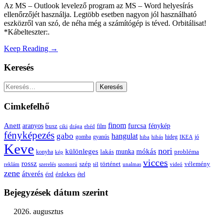
Az MS – Outlook levelező program az MS – Word helyesírás
ellenőrzőjét használja. Legtöbb esetben nagyon jól használható
eszközről van szó, de néha még a számítógép is téved. Orbitálisat!
*Kábelteszter:.
Keep Reading →
Keresés
Keresés:
Cimkefelhő
Anett
finom
furcsa
fénykép
aranyos
busz
film
ciki
drága
ebéd
fényképezés
gabo
hangulat
gomba
gyanús
hiba
hibás
hideg
IKEA
jó
Keve
nori
különleges
mókás
munka
probléma
lakás
konyha
kép
vicces
rossz
szép
vélemény
történet
reklám
szerelés
szomorú
tél
unalmas
videó
zene
átverés
érd
érdekes
étel
Bejegyzések dátum szerint
2026. augusztus