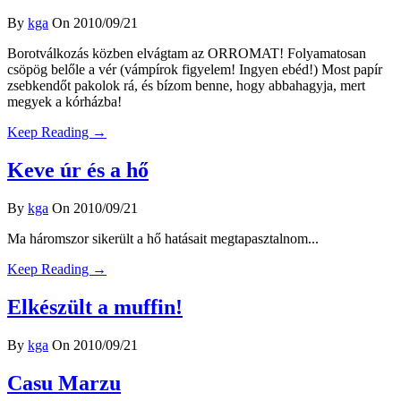
By
kga
On 2010/09/21
Borotválkozás közben elvágtam az ORROMAT! Folyamatosan
csöpög belőle a vér (vámpírok figyelem! Ingyen ebéd!) Most papír
zsebkendőt pakolok rá, és bízom benne, hogy abbahagyja, mert
megyek a kórházba!
Keep Reading →
Keve úr és a hő
By
kga
On 2010/09/21
Ma háromszor sikerült a hő hatásait megtapasztalnom...
Keep Reading →
Elkészült a muffin!
By
kga
On 2010/09/21
Casu Marzu