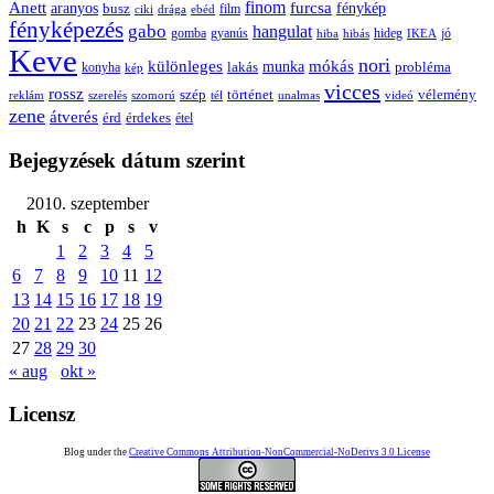
Anett
finom
furcsa
fénykép
aranyos
busz
film
ciki
drága
ebéd
fényképezés
gabo
hangulat
gomba
gyanús
hiba
hibás
hideg
IKEA
jó
Keve
nori
különleges
mókás
munka
probléma
lakás
konyha
kép
vicces
rossz
szép
vélemény
történet
reklám
szerelés
szomorú
tél
unalmas
videó
zene
átverés
érd
érdekes
étel
Bejegyzések dátum szerint
2010. szeptember
h
K
s
c
p
s
v
1
2
3
4
5
6
7
8
9
10
11
12
13
14
15
16
17
18
19
20
21
22
23
24
25
26
27
28
29
30
« aug
okt »
Licensz
Blog under the
Creative Commons Attribution-NonCommercial-NoDerivs 3.0 License