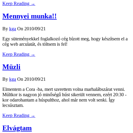
Keep Reading →
Mennyei munka!!
By
kga
On 2010/09/21
Egy süteményekkel foglalkozó cég bízott meg, hogy készítsem el a
cég web arculatát, és töltsem is fel!
Keep Reading →
Müzli
By
kga
On 2010/09/21
Elmentem a Cora -ba, mert szerettem volna marhalábszárat venni.
Múltkor is nagyon jó minőségű húst sikerült vennem, ezért 20:30 -
kor odarohantam a húspulthoz, ahol már nem volt senki. Így
lecsúsztam.
Keep Reading →
Elvágtam