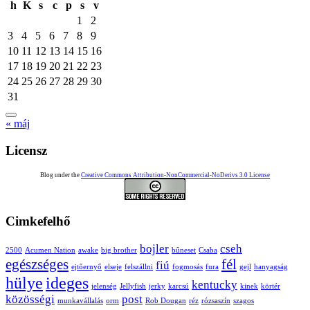
h
K
s
c
p
s
v
1
2
3
4
5
6
7
8
9
10
11
12
13
14
15
16
17
18
19
20
21
22
23
24
25
26
27
28
29
30
31
« máj
Licensz
Blog under the
Creative Commons Attribution-NonCommercial-NoDerivs 3.0 License
Cimkefelhő
bojler
cseh
2500
Acumen Nation
awake
big brother
bűneset
Csaba
egészséges
fél
fiú
ejtőernyő
elseje
felszállni
fogmosás
fura
gejl
hanyagság
hülye
ideges
kentucky
jelenség
Jellyfish
jerky
karcsú
kinek
körtér
közösségi
post
munkavállalás
orm
Rob Dougan
réz
rózsaszín
szagos