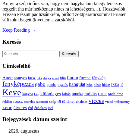
Annyira szép időnk van, hogy nem hagyhattam ki egy teraszos
reggelit (ha már hétköznap nincs rá lehetőségem…). Hozzávalók:
Frissen készült padlizsánkrém, pirított zöldparadicsommal Frissen
sült mini bagett (kivettem a zacskóból.
Keep Reading →
Keresés
Keresés:
Cimkefelhő
Anett
finom
furcsa
fénykép
aranyos
busz
film
ciki
drága
ebéd
fényképezés
gabo
hangulat
gomba
gyanús
hiba
hibás
hideg
IKEA
jó
Keve
nori
különleges
mókás
munka
probléma
lakás
konyha
kép
vicces
rossz
szép
vélemény
történet
reklám
szerelés
szomorú
tél
unalmas
videó
zene
átverés
érd
érdekes
étel
Bejegyzések dátum szerint
2026. augusztus