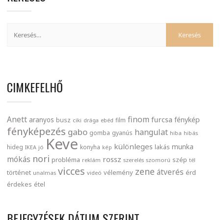
CIMKEFELHŐ
finom
Anett
furcsa
fénykép
aranyos
busz
film
ciki
drága
ebéd
fényképezés
gabo
hangulat
gomba
gyanús
hiba
hibás
Keve
különleges
munka
lakás
hideg
konyha
IKEA
jó
kép
nori
mókás
rossz
probléma
szép
reklám
szerelés
szomorú
tél
vicces
zene
átverés
történet
vélemény
érd
unalmas
videó
érdekes
étel
BEJEGYZÉSEK DÁTUM SZERINT