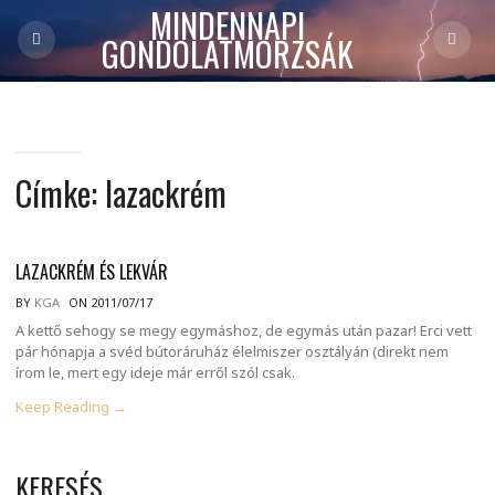
MINDENNAPI
GONDOLATMORZSÁK
Címke:
lazackrém
LAZACKRÉM ÉS LEKVÁR
BY
KGA
ON 2011/07/17
A kettő sehogy se megy egymáshoz, de egymás után pazar! Erci vett
pár hónapja a svéd bútoráruház élelmiszer osztályán (direkt nem
írom le, mert egy ideje már erről szól csak.
Keep Reading →
KERESÉS