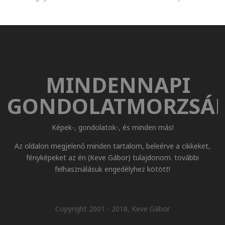
MINDENNAPI
GONDOLATMORZSÁ
Képek-, gondolatok-, és minden más!
Az oldalon megjelenő minden tartalom, beleérve a cikkeket,
fényképeket az én (Keve Gábor) tulajdonom. további
felhasználásuk engedélyhez kötött!
Copyright 2001 - 2018, Keve Gábor