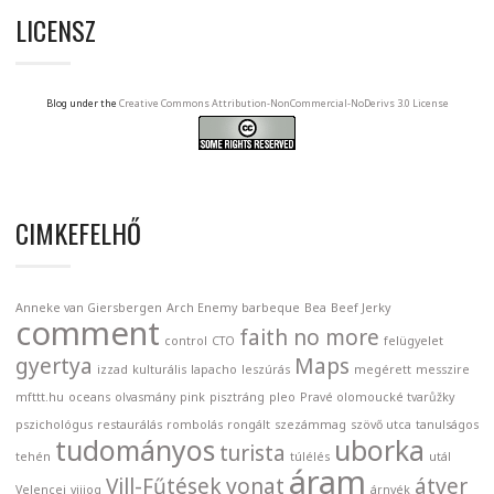
LICENSZ
Blog under the
Creative Commons Attribution-NonCommercial-NoDerivs 3.0 License
CIMKEFELHŐ
Anneke van Giersbergen
Arch Enemy
barbeque
Bea
Beef Jerky
comment
faith no more
control
CTO
felügyelet
gyertya
Maps
izzad
kulturális
lapacho
leszúrás
megérett
messzire
mfttt.hu
oceans
olvasmány
pink
pisztráng
pleo
Pravé olomoucké tvarůžky
pszichológus
restaurálás
rombolás
rongált
szezámmag
szövő utca
tanulságos
tudományos
uborka
turista
tehén
túlélés
utál
áram
Vill-Fűtések
vonat
átver
Velencei
vijjog
árnyék