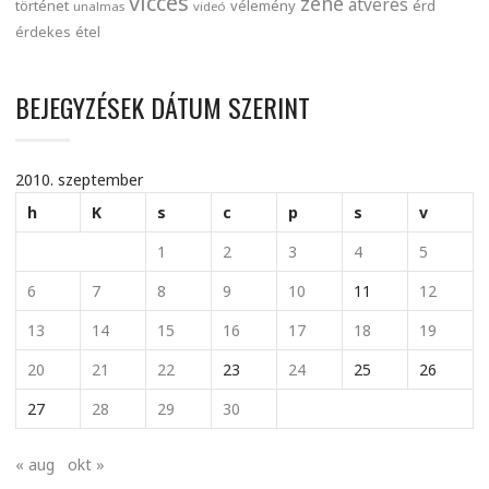
vicces
zene
átverés
történet
vélemény
érd
unalmas
videó
érdekes
étel
BEJEGYZÉSEK DÁTUM SZERINT
2010. szeptember
h
K
s
c
p
s
v
1
2
3
4
5
6
7
8
9
10
11
12
13
14
15
16
17
18
19
20
21
22
23
24
25
26
27
28
29
30
« aug
okt »