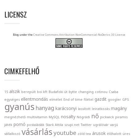
LICENSZ
Blog under the
Creative Commons Attribution-NonCommercial-NoDerivs 3.0 License
CIMKEFELHŐ
alszik
15
berepült
boi kft
Budafoki út
bytte
changing
cotinou
Csaba
ellentmondás
gazdit
egységes
elmélet
End of time
főétel
googler
GPS
gyanús
hanyag
karácsonyi
magány
lassított
leiratkozás
nő
nosalty
megnézhető
multivitamin
MySQL
Nógrádi
pickwick
piramis
pornó
játék
postaládák
Stark Attila
szupi.net
Twitter
ugrálóvár
varjú
vásárlás
youtube
árusok
vállalkozó
zöld tea
élőhalott
üres