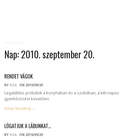
MINDENNAPI
GONDOLATMORZSÁK
Nap:
2010. szeptember 20.
RENDET VÁGOK
BY
KGA
ON 2010/09/20
Legalábbis próbálok a konyhában és a szobában, a két napos
gyerkőcözést követően.
Keep Reading →
LÓGATJUK A LÁBUNKAT…
BY
KGA
ON 2010/09/20