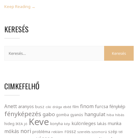
Keep Reading →
KERESÉS
CIMKEFELHŐ
finom
Anett
furcsa
fénykép
aranyos
busz
film
ciki
drága
ebéd
fényképezés
gabo
hangulat
gomba
gyanús
hiba
hibás
Keve
különleges
munka
lakás
hideg
konyha
IKEA
jó
kép
nori
mókás
rossz
probléma
szép
reklám
szerelés
szomorú
tél