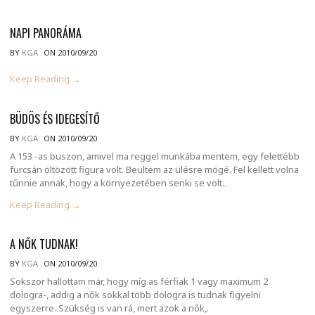
NAPI PANORÁMA
BY
KGA
ON 2010/09/20
Keep Reading →
BÜDÖS ÉS IDEGESÍTŐ
BY
KGA
ON 2010/09/20
A 153 -as buszon, amivel ma reggel munkába mentem, egy felettébb
furcsán öltözött figura volt. Beültem az ülésre mögé. Fel kellett volna
tűnnie annak, hogy a környezetében senki se volt..
Keep Reading →
A NŐK TUDNAK!
BY
KGA
ON 2010/09/20
Sokszor hallottam már, hogy míg as férfiak 1 vagy maximum 2
dologra-, addig a nők sokkal több dologra is tudnak figyelni
egyszerre. Szükség is van rá, mert azok a nők,.