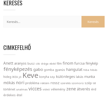
KERESÉS
CIMKEFELHŐ
finom
Anett
furcsa
fénykép
aranyos
busz
film
ciki
drága
ebéd
fényképezés
gabo
hangulat
gomba
gyanús
hiba
hibás
Keve
különleges
munka
lakás
hideg
konyha
IKEA
jó
kép
nori
mókás
rossz
probléma
szép
reklám
szerelés
szomorú
tél
vicces
zene
átverés
történet
vélemény
érd
unalmas
videó
érdekes
étel