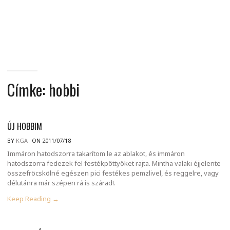
MINDENNAPI
GONDOLATMORZSÁK
Címke:
hobbi
ÚJ HOBBIM
BY
KGA
ON 2011/07/18
Immáron hatodszorra takarítom le az ablakot, és immáron
hatodszorra fedezek fel festékpöttyöket rajta. Mintha valaki éjjelente
összefröcskölné egészen pici festékes pemzlivel, és reggelre, vagy
délutánra már szépen rá is szárad!.
Keep Reading →