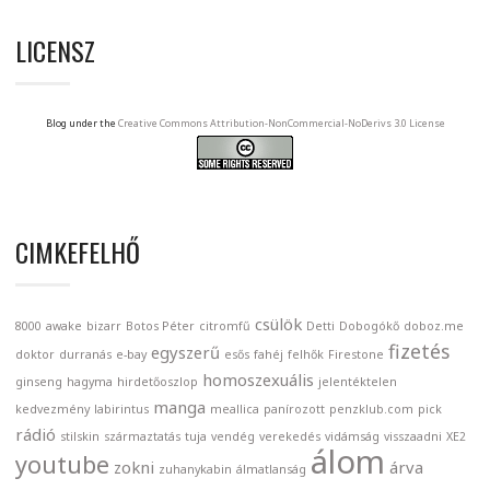
LICENSZ
Blog under the
Creative Commons Attribution-NonCommercial-NoDerivs 3.0 License
CIMKEFELHŐ
csülök
8000
awake
bizarr
Botos Péter
citromfű
Detti
Dobogókő
doboz.me
fizetés
egyszerű
doktor
durranás
e-bay
esős
fahéj
felhők
Firestone
homoszexuális
ginseng
hagyma
hirdetőoszlop
jelentéktelen
manga
kedvezmény
labirintus
meallica
panírozott
penzklub.com
pick
rádió
stilskin
származtatás
tuja
vendég
verekedés
vidámság
visszaadni
XE2
álom
youtube
zokni
árva
zuhanykabin
álmatlanság