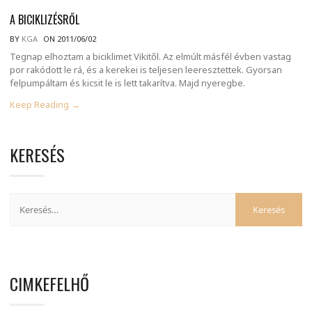
A BICIKLIZÉSRŐL
BY
KGA
ON 2011/06/02
Tegnap elhoztam a biciklimet Vikitől. Az elmúlt másfél évben vastag
por rakódott le rá, és a kerekei is teljesen leeresztettek. Gyorsan
felpumpáltam és kicsit le is lett takarítva. Majd nyeregbe.
Keep Reading →
KERESÉS
CIMKEFELHŐ