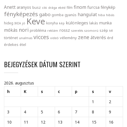
finom
Anett
furcsa
fénykép
aranyos
busz
film
ciki
drága
ebéd
fényképezés
gabo
hangulat
gomba
gyanús
hiba
hibás
Keve
különleges
munka
lakás
hideg
konyha
IKEA
jó
kép
nori
mókás
rossz
probléma
szép
reklám
szerelés
szomorú
tél
vicces
zene
átverés
történet
vélemény
érd
unalmas
videó
érdekes
étel
BEJEGYZÉSEK DÁTUM SZERINT
2026. augusztus
h
K
s
c
p
s
v
1
2
3
4
5
6
7
8
9
10
11
12
13
14
15
16