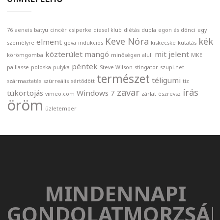
76
aeneis
batyu
cincér
csiperke
diesel klub
diétás
dupla
egon és dönci
egy
Keve Nóra
kék
elment
személyre
géva
indukciós
kiskecske
kutatás
közterület
mangó
mit jelent
körömgomba
minőségen aluli
MKE
péntek
paillasse
poloska
pulyka
Steve Wilson
stingator
szupi.net
természet
téligumi
származtatás
szürreális
sértődött
tíz
zavar
írás
tükörtojás
Windows 7
vimeo.com
zárlat
észrevsz
öröm
üzletember
MINDENNAPI
GONDOLATMORZSÁ