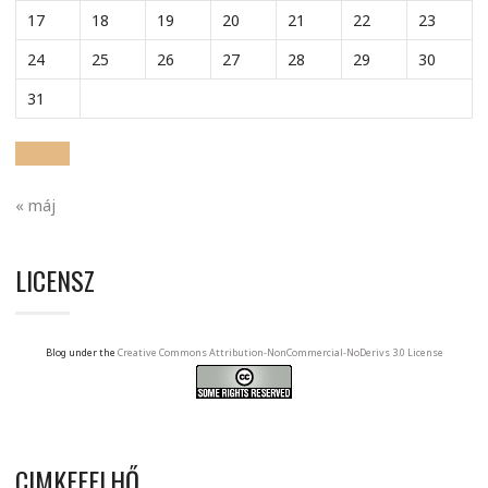
17
18
19
20
21
22
23
24
25
26
27
28
29
30
31
« máj
LICENSZ
Blog under the
Creative Commons Attribution-NonCommercial-NoDerivs 3.0 License
CIMKEFELHŐ