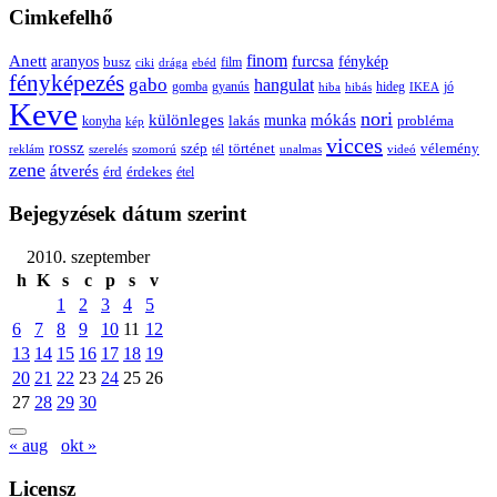
Cimkefelhő
Anett
finom
furcsa
fénykép
aranyos
busz
film
ciki
drága
ebéd
fényképezés
gabo
hangulat
gomba
gyanús
hiba
hibás
hideg
IKEA
jó
Keve
nori
különleges
mókás
munka
probléma
lakás
konyha
kép
vicces
rossz
szép
vélemény
történet
reklám
szerelés
szomorú
tél
unalmas
videó
zene
átverés
érd
érdekes
étel
Bejegyzések dátum szerint
2010. szeptember
h
K
s
c
p
s
v
1
2
3
4
5
6
7
8
9
10
11
12
13
14
15
16
17
18
19
20
21
22
23
24
25
26
27
28
29
30
« aug
okt »
Licensz