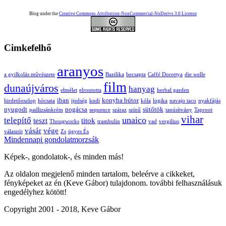
Blog under the
Creative Commons Attribution-NonCommercial-NoDerivs 3.0 License
Cimkefelhő
aranyos
a gyilkolás művészete
Bazilika
becsapta
Caffé Dorottya
die welle
film
dunaújváros
hanyag
elmélet
elrontotta
herbal garden
iban
konyha bútor
hirdetőoszlop
hócsata
ijedség
kndi
kóla
logika
navajo taco
nyakfájás
nyugodt
pogácsa
sütőtök
padlizsánkrém
sequence
száraz
színű
tanúsítvány
Taproot
vihar
unaico
telepítő
teszt
titok
Thougworks
trambulin
vad
vergilius
vásár
vége
válaszút
Zs
ügyes És
Mindennapi gondolatmorzsák
Képek-, gondolatok-, és minden más!
Az oldalon megjelenő minden tartalom, beleérve a cikkeket,
fényképeket az én (Keve Gábor) tulajdonom. további felhasználásuk
engedélyhez kötött!
Copyright 2001 - 2018, Keve Gábor