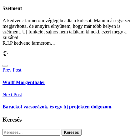
Szétment
A kedvenc farmerom végleg beadta a kulcsot. Mami már egyszer
megjavította, de annyira elnyűttem, hogy már több helyen is
szétment. Új funkciót sajnos nem találtam ki neki, ezért megy a
kukába!
R.I.P kedvenc farmerom…
🙁
Bejegyzés
Prev Post
navigáció
Wulff Morgenthaler
Next Post
Barackot vacsorázok, és egy új projekten dolgozom.
Keresés
Keresés: