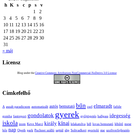
h
K
s
c
p
s
v
1
2
3
4
5
6
7
8
9
10
11
12
13
14
15
16
17
18
19
20
21
22
23
24
25
26
27
28
29
30
31
« máj
Licensz
Blog under the
Creative Commons Attribution-NonCommercial-NoDerivs 3.0 License
Cimkefelhő
bűn
elmaradt
autós
bemutató
A
aszalt paradicsom
automatizált
curl
fafüle
gyerek
gondolatok
idegesség
gomba
fastreport
gyűjtögetés
hallgass
iskola
kínai
király
izom
Keve Marci
lelakatolva
lidl
lovas bemutató
léhűtő
mese
nap
hős
Opeth
park
Puchner szálló
sajttál
slip
Soltvadkert
sportoló
star
szoftverfejlesztés