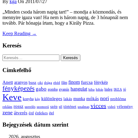
By
kga
On 2011/07/27
„Minden csoda három napig tart!” – mondja a közmondás, és
mennyire igaza van! Ha nem is három napig, de 3 hónapnál nem
tovább. Pár hónapja írtam, hogy a Király Pizza.
Keep Reading →
Keresés
Keresés:
Cimkefelhő
Anett
finom
furcsa
fénykép
aranyos
busz
film
ciki
drága
ebéd
fényképezés
gabo
hangulat
gomba
gyanús
hiba
hibás
hideg
IKEA
jó
Keve
nori
különleges
mókás
munka
probléma
lakás
konyha
kép
vicces
rossz
szép
vélemény
történet
reklám
szerelés
szomorú
tél
unalmas
videó
zene
átverés
érd
érdekes
étel
Bejegyzések dátum szerint
2026. augusztus