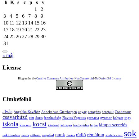
h
K
s
c
p
s
v
1
2
3
4
5
6
7
8
9
10
11
12
13
14
15
16
17
18
19
20
21
22
23
24
25
26
27
28
29
30
31
« máj
Licensz
Blog under the
Creative Commons Attribution-NonCommercial-NoDerivs 3.0 License
Cimkefelhő
alvás
Angelika Kávéház
Anneke van Giersbergen
anyag
arrogáns
berepült
Continuous
csavarhúzó
cím
doris
fennhatóság
Flavius Vegetius
garnacia
gyomor
helyzet
irigy
iskola
kocsi
lámpa szerelés
kincsem
kérdezd
közepes
lakógyűlés
lepke
sok
punk
rádió
rémálom
nekimentem
néma
otthoni
papírból
Párizs
sitetalk.com