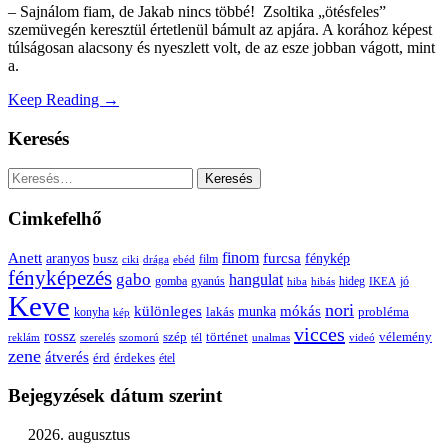
– Sajnálom fiam, de Jakab nincs többé! Zsoltika „ötésfeles”
szemüvegén keresztül értetlenül bámult az apjára. A korához képest
túlságosan alacsony és nyeszlett volt, de az esze jobban vágott, mint
a.
Keep Reading →
Keresés
Keresés:
Cimkefelhő
Anett
finom
furcsa
fénykép
aranyos
busz
film
ciki
drága
ebéd
fényképezés
gabo
hangulat
gomba
gyanús
hiba
hibás
hideg
IKEA
jó
Keve
nori
különleges
mókás
munka
probléma
lakás
konyha
kép
vicces
rossz
szép
vélemény
történet
reklám
szerelés
szomorú
tél
unalmas
videó
zene
átverés
érd
érdekes
étel
Bejegyzések dátum szerint
2026. augusztus