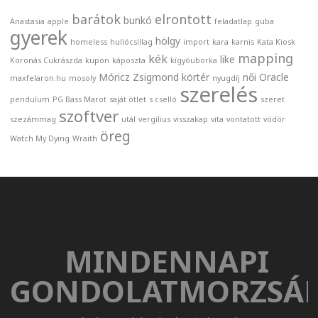
barátok
elrontott
bunkó
Anastasia
apple
feladatlap
guba
gyerek
hölgy
homeless
hullócsillag
import
kara
karnis
Kata Kiosk
mapping
kék
like
Koronás Cukrászda
kupon
káposzta
kígyóuborka
Móricz Zsigmond körtér
női
Oracle
maxfelaron.hu
mosoly
nyugdíj
szerelés
pendulum
PG Bass Marot
saját ötlet
s cselló
szeret
szoftver
szezámmag
utál
vergilius
visszakap
vita
vontatott
vödör
öreg
Watch My Dying
Wraith
MINDENNAPI
GONDOLATMORZSÁ