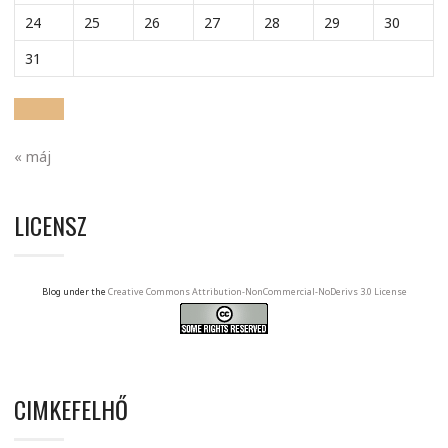
24
25
26
27
28
29
30
31
« máj
LICENSZ
Blog under the
Creative Commons Attribution-NonCommercial-NoDerivs 3.0 License
CIMKEFELHŐ