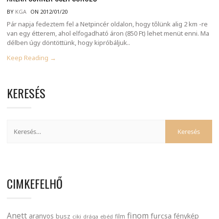
BY
KGA
ON 2012/01/20
Pár napja fedeztem fel a Netpincér oldalon, hogy tőlünk alig 2 km -re
van egy étterem, ahol elfogadható áron (850 Ft) lehet menüt enni. Ma
délben úgy döntöttünk, hogy kipróbáljuk..
Keep Reading →
KERESÉS
CIMKEFELHŐ
finom
Anett
furcsa
fénykép
aranyos
busz
film
ciki
drága
ebéd