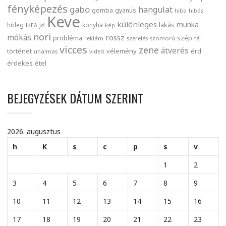
fényképezés
gabo
hangulat
gomba
gyanús
hiba
hibás
Keve
különleges
munka
lakás
hideg
konyha
IKEA
jó
kép
nori
mókás
rossz
probléma
szép
reklám
szerelés
szomorú
tél
vicces
zene
átverés
történet
vélemény
érd
unalmas
videó
érdekes
étel
BEJEGYZÉSEK DÁTUM SZERINT
2026. augusztus
h
K
s
c
p
s
v
1
2
3
4
5
6
7
8
9
10
11
12
13
14
15
16
17
18
19
20
21
22
23