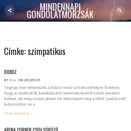
MINDENNAPI
GONDOLATMORZSÁK
Címke:
szimpatikus
DOBOZ
BY
KGA
ON 2012/01/21
Tegnap este elmentünk a Doboz nevű szórakozóhelyre. Érdekes,
hogy az építéséről, kialakításáról, berendezéséről szinte mindent
tudtam, de még sosem jártam ott. Nem lepett meg a fából „barkácsolt”
kutyaszobor, se a.
Keep Reading →
ARENA CORNER CSEH SÖRÖZŐ