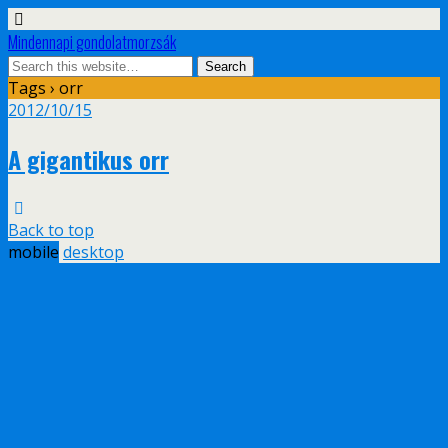
Mindennapi gondolatmorzsák
Tags › orr
2012/10/15
A gigantikus orr
Back to top
mobile
desktop