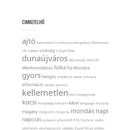
CIMKEFELHŐ
ajtó
Automated Continuous Integration
Beethoven
csomag
cib
családi
Czégel Ditta
dunaújváros
díjcsomag
elborult
fizika
ellentmondásos
fürdőszoba
gyors
hangos
imádkozó sáska
indzsera
információ
iskolás
kamera
kellemetlen
kerti tintagomba
kocsi
kábel
Konyhalap
konzerv
language
leszúrás
mondás
napi
magány
megosztó
mogorva
napozás
pickwick
pihentető
POS
Puchner szálló
sikertelen
uborkaszezon
zabálás
Ésszel fél az ember