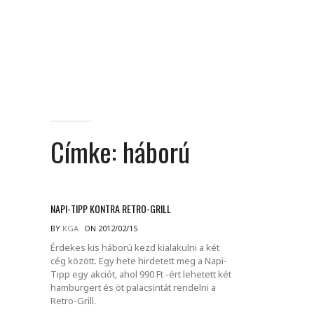
Címke:
háború
NAPI-TIPP KONTRA RETRO-GRILL
BY
KGA
ON 2012/02/15
Érdekes kis háború kezd kialakulni a két
cég között. Egy hete hirdetett meg a Napi-
Tipp egy akciót, ahol 990 Ft -ért lehetett két
hamburgert és öt palacsintát rendelni a
Retro-Grill.