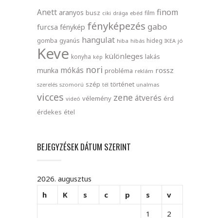
finom
Anett
aranyos
busz
film
ciki
drága
ebéd
fényképezés
gabo
furcsa
fénykép
hangulat
gomba
gyanús
hideg
hiba
hibás
IKEA
jó
Keve
különleges
lakás
konyha
kép
nori
mókás
rossz
munka
probléma
reklám
szép
történet
szerelés
szomorú
tél
unalmas
vicces
zene
átverés
vélemény
érd
videó
érdekes
étel
BEJEGYZÉSEK DÁTUM SZERINT
2026. augusztus
h
K
s
c
p
s
v
1
2