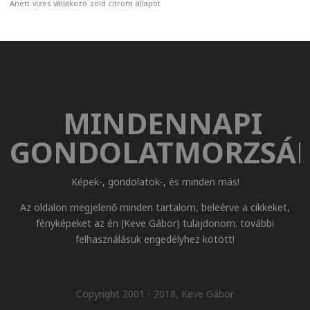
Anett
vizes
vállakozó
zöld citrom
állapot
MINDENNAPI
GONDOLATMORZSÁ
Képek-, gondolatok-, és minden más!
Az oldalon megjelenő minden tartalom, beleérve a cikkeket,
fényképeket az én (Keve Gábor) tulajdonom. további
felhasználásuk engedélyhez kötött!
Copyright 2001 - 2018, Keve Gábor