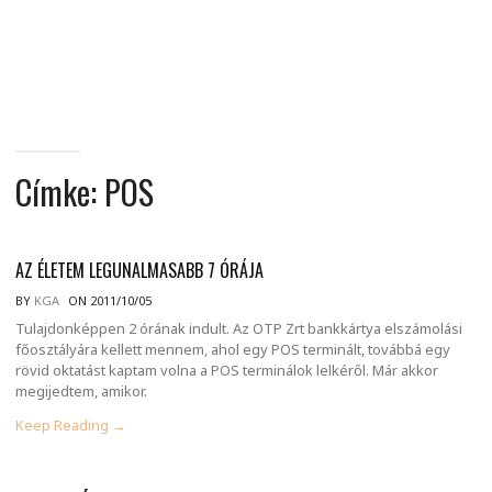
MINDENNAPI
GONDOLATMORZSÁK
Címke:
POS
AZ ÉLETEM LEGUNALMASABB 7 ÓRÁJA
BY
KGA
ON 2011/10/05
Tulajdonképpen 2 órának indult. Az OTP Zrt bankkártya elszámolási
főosztályára kellett mennem, ahol egy POS terminált, továbbá egy
rövid oktatást kaptam volna a POS terminálok lelkéről. Már akkor
megijedtem, amikor.
Keep Reading →