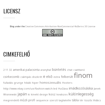
LICENSZ
Blog under the
Creative Commons Attribution-NonCommercial-NoDerivs 3.0 License
CIMKEFELHŐ
büntetés
amerikai palacsinta
2:11
32
aranyhal
chat
csatttanó
finom
e
első
csirkecomb
felkerült
csámpás
diszkrét
extra
homoszexuális
fulladás
grunge
hibák
hiper
Hooters
imádkozósáska
http://www.ebay.com/usr/fashion-watch-led
HuGlass
Janek
japán
különlegesség
kosz
Wisniewski
ki
kinekt design
kovászos
műzli
profi
tábla
megrendelő
sequence
szerző
tagliatelle
tér
tüszős
Vidács