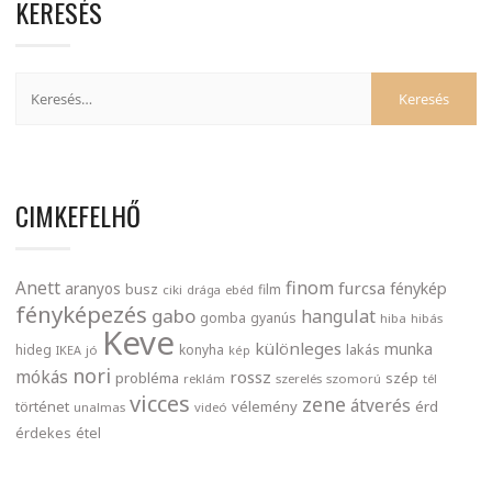
KERESÉS
CIMKEFELHŐ
finom
Anett
furcsa
fénykép
aranyos
busz
film
ciki
drága
ebéd
fényképezés
gabo
hangulat
gomba
gyanús
hiba
hibás
Keve
különleges
munka
lakás
hideg
konyha
IKEA
jó
kép
nori
mókás
rossz
probléma
szép
reklám
szerelés
szomorú
tél
vicces
zene
átverés
történet
vélemény
érd
unalmas
videó
érdekes
étel