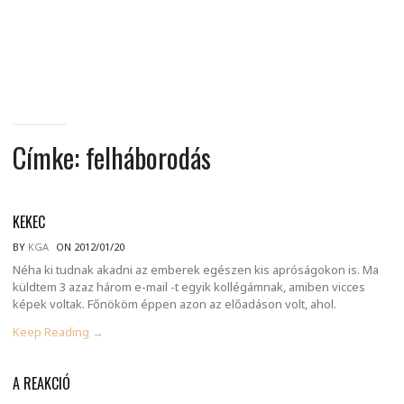
MINDENNAPI
GONDOLATMORZSÁK
Címke:
felháborodás
KEKEC
BY
KGA
ON 2012/01/20
Néha ki tudnak akadni az emberek egészen kis apróságokon is. Ma
küldtem 3 azaz három e-mail -t egyik kollégámnak, amiben vicces
képek voltak. Főnököm éppen azon az előadáson volt, ahol.
Keep Reading →
A REAKCIÓ