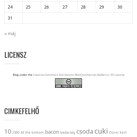
24
25
26
27
28
29
30
31
« máj
LICENSZ
Blog under the
Creative Commons Attribution-NonCommercial-NoDerivs 3.0 License
CIMKEFELHŐ
cuki
10
csoda
bacon
2500
At the bottom
badarság
Dürer kert