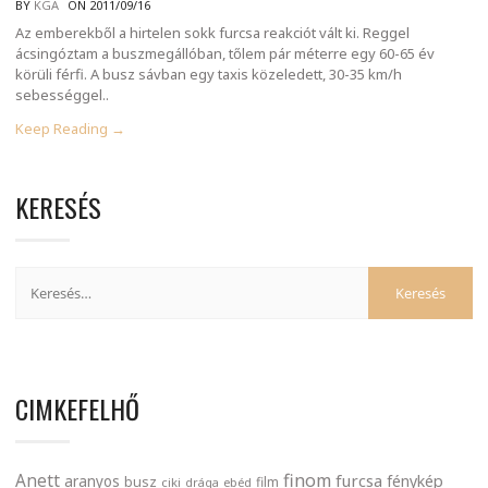
BY
KGA
ON 2011/09/16
Az emberekből a hirtelen sokk furcsa reakciót vált ki. Reggel
ácsingóztam a buszmegállóban, tőlem pár méterre egy 60-65 év
körüli férfi. A busz sávban egy taxis közeledett, 30-35 km/h
sebességgel..
Keep Reading →
KERESÉS
CIMKEFELHŐ
finom
Anett
furcsa
fénykép
aranyos
busz
film
ciki
drága
ebéd