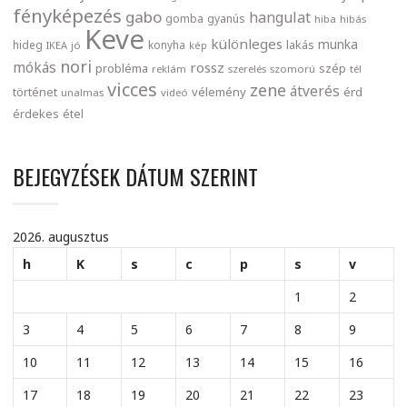
fényképezés
gabo
hangulat
gomba
gyanús
hiba
hibás
Keve
különleges
munka
lakás
hideg
konyha
IKEA
jó
kép
nori
mókás
rossz
probléma
szép
reklám
szerelés
szomorú
tél
vicces
zene
átverés
történet
vélemény
érd
unalmas
videó
érdekes
étel
BEJEGYZÉSEK DÁTUM SZERINT
2026. augusztus
h
K
s
c
p
s
v
1
2
3
4
5
6
7
8
9
10
11
12
13
14
15
16
17
18
19
20
21
22
23