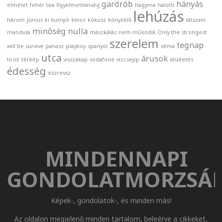
gardrób
hányás
elmélet
fehér tea
figyelmetlwnség
hagyma
halotti
lehúzás
három
június
ki
kumpli
kínoz
kókusz
könyöklő
látszani
minőség nulla
mandula
mászkálás
nem működik
Only the strongest
szerelem
tegnap
will be survive
panasz
playboy
spanyol
séma
utca
árusok
tiroli
térkép
visszakap
vodafone
vízcsepp
átültetés
édesség
észrevsz
MINDENNAPI
GONDOLATMORZSÁ
Képek-, gondolatok-, és minden más!
Az oldalon megjelenő minden tartalom, beleérve a cikkeket,