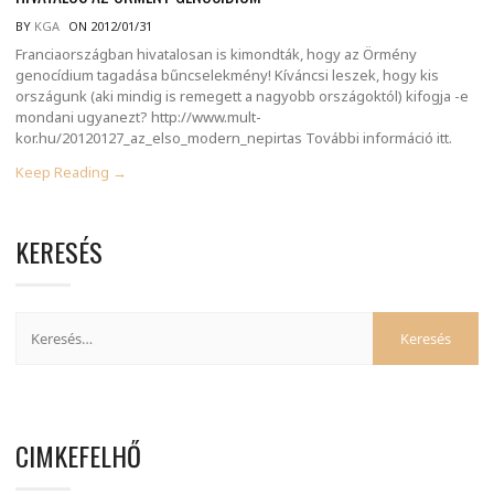
BY
KGA
ON 2012/01/31
Franciaországban hivatalosan is kimondták, hogy az Örmény
genocídium tagadása bűncselekmény! Kíváncsi leszek, hogy kis
országunk (aki mindig is remegett a nagyobb országoktól) kifogja -e
mondani ugyanezt? http://www.mult-
kor.hu/20120127_az_elso_modern_nepirtas További információ itt.
Keep Reading →
KERESÉS
CIMKEFELHŐ