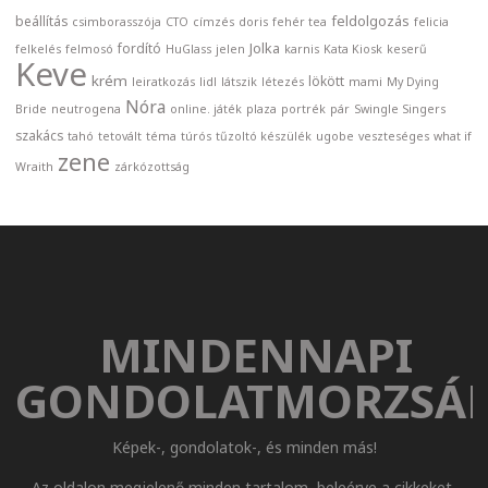
feldolgozás
beállítás
csimborasszója
CTO
címzés
doris
fehér tea
felicia
Jolka
fordító
felkelés
felmosó
HuGlass
jelen
karnis
Kata Kiosk
keserű
Keve
krém
lökött
leiratkozás
lidl
látszik
létezés
mami
My Dying
Nóra
Bride
neutrogena
online. játék
plaza
portrék
pár
Swingle Singers
szakács
tahó
tetovált
téma
túrós
tűzoltó készülék
ugobe
veszteséges
what if
zene
Wraith
zárkózottság
MINDENNAPI
GONDOLATMORZSÁ
Képek-, gondolatok-, és minden más!
Az oldalon megjelenő minden tartalom, beleérve a cikkeket,