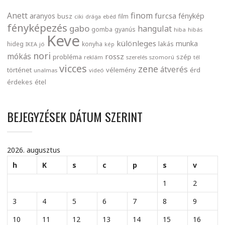
finom
Anett
furcsa
fénykép
aranyos
busz
film
ciki
drága
ebéd
fényképezés
gabo
hangulat
gomba
gyanús
hiba
hibás
Keve
különleges
munka
lakás
hideg
konyha
IKEA
jó
kép
nori
mókás
rossz
probléma
szép
reklám
szerelés
szomorú
tél
vicces
zene
átverés
történet
vélemény
érd
unalmas
videó
érdekes
étel
BEJEGYZÉSEK DÁTUM SZERINT
2026. augusztus
h
K
s
c
p
s
v
1
2
3
4
5
6
7
8
9
10
11
12
13
14
15
16