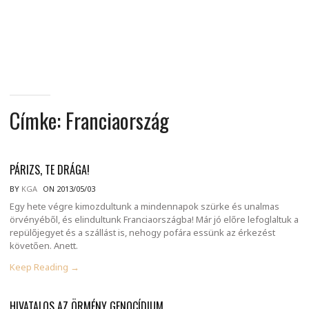
MINDENNAPI
GONDOLATMORZSÁK
Címke:
Franciaország
PÁRIZS, TE DRÁGA!
BY
KGA
ON 2013/05/03
Egy hete végre kimozdultunk a mindennapok szürke és unalmas
örvényéből, és elindultunk Franciaországba! Már jó előre lefoglaltuk a
repülőjegyet és a szállást is, nehogy pofára essünk az érkezést
követően. Anett.
Keep Reading →
HIVATALOS AZ ÖRMÉNY GENOCÍDIUM