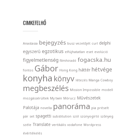
CIMKEFELHŐ
bejegyzés
delphi
Anastasia
busz vezetőjét
curl
egzotikus
egyszerű
elfújhatatlan
eset
evolúció
fogacska.hu
figyelmetlenség
filmhiradó
Gábor
hétvége
háttér
fontos
Hong Kong
konyha
könyv
létezés
Manga Cowboy
megbeszélés
Mission Impossible
modell
Művészetek
mozgássérültek
My twin
Mórucz
panoráma
Palotája
novella
pia
préselt
spagetti
pár
set
substitution
szól
szúnyogírtó
szőnyeg
Translate
széle
vertikális
vodafone
Wordpress
évértékelés