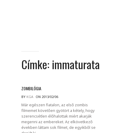
Címke:
immaturata
ZOMBILÓGIA
BY
KGA
ON 2013/02/06
Már egészen fiatalon, az első zombis
filmemet követően gyötört a kétely, hogy
szerencsétlen élőhalottak miért akarják
megenni az embereket. Az elkövetkező
években láttam sok filmet, de egyikből se
derült ki.