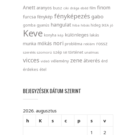
finom
Anett
aranyos
busz
film
ciki
drága
ebéd
fényképezés
gabo
furcsa
fénykép
hangulat
gomba
gyanús
hideg
hiba
hibás
IKEA
jó
Keve
különleges
lakás
konyha
kép
nori
mókás
rossz
munka
probléma
reklám
szép
történet
szerelés
szomorú
tél
unalmas
vicces
zene
átverés
vélemény
érd
videó
érdekes
étel
BEJEGYZÉSEK DÁTUM SZERINT
2026. augusztus
h
K
s
c
p
s
v
1
2