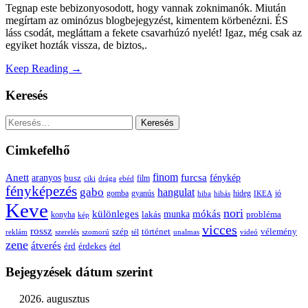
Tegnap este bebizonyosodott, hogy vannak zoknimanók. Miután
megírtam az ominózus blogbejegyzést, kimentem körbenézni. ÉS
láss csodát, megláttam a fekete csavarhúzó nyelét! Igaz, még csak az
egyiket hozták vissza, de biztos,.
Keep Reading →
Keresés
Keresés:
Cimkefelhő
Anett
finom
furcsa
fénykép
aranyos
busz
film
ciki
drága
ebéd
fényképezés
gabo
hangulat
gomba
gyanús
hiba
hibás
hideg
IKEA
jó
Keve
nori
különleges
mókás
munka
probléma
lakás
konyha
kép
vicces
rossz
szép
vélemény
történet
reklám
szerelés
szomorú
tél
unalmas
videó
zene
átverés
érd
érdekes
étel
Bejegyzések dátum szerint
2026. augusztus