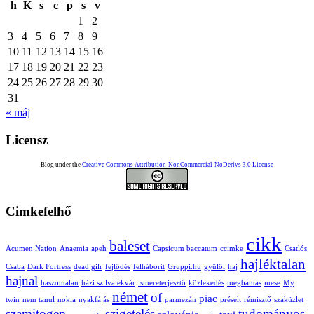
h
K
s
c
p
s
v
1
2
3
4
5
6
7
8
9
10
11
12
13
14
15
16
17
18
19
20
21
22
23
24
25
26
27
28
29
30
31
« máj
Licensz
Blog under the
Creative Commons Attribution-NonCommercial-NoDerivs 3.0 License
Cimkefelhő
cikk
baleset
Acumen Nation
Anaemia
apeh
Capsicum baccatum
ccimke
Csatlós
hajléktalan
Csaba
Dark Fortress
dead gilr
fejlődés
felháborít
Gruppi.hu
gyűlöl
haj
hajnal
haszontalan
házi szilvalekvár
ismereterjesztő
közlekedés
megbántás
mese
My
német
of
piac
twin
nem tanul
nokia
nyakfájás
parmezán
préselt
rémisztő
szaküzlet
szamitogep
szigetelés
tudományos