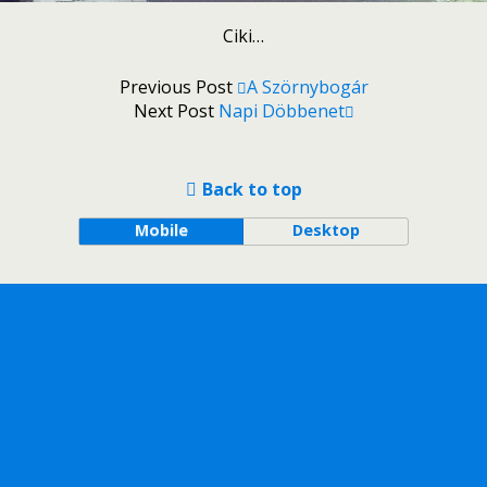
Ciki…
Previous Post
A Szörnybogár
Next Post
Napi Döbbenet
Back to top
Mobile
Desktop