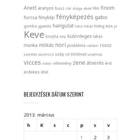
finom
Anett
aranyos
busz
film
ciki
drága
ebéd
fényképezés
gabo
furcsa
fénykép
hangulat
gomba
gyanús
hideg
hiba
hibás
IKEA
jó
Keve
különleges
lakás
konyha
kép
nori
mókás
rossz
munka
probléma
reklám
szép
történet
szerelés
szomorú
tél
unalmas
vicces
zene
átverés
vélemény
érd
videó
érdekes
étel
BEJEGYZÉSEK DÁTUM SZERINT
2013. március
h
K
s
c
p
s
v
1
2
3