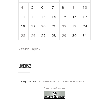
4
5
6
7
8
9
10
11
12
13
14
15
16
17
18
19
20
21
22
23
24
25
26
27
28
29
30
31
« febr
ápr »
LICENSZ
Blog under the
Creative Commons Attribution-NonCommercial-
NoDerivs 3.0 License