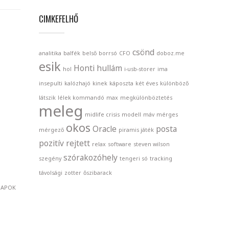
CIMKEFELHŐ
csönd
analitika
balfék
belső
borrsó
CFO
doboz.me
esik
Honti
hullám
hol
i-usb-storer
ima
insepulti
kalózhajó
kinek
káposzta
két éves
különböző
látszik
lélek kommandó
max
megkülönböztetés
meleg
midlife crisis
modell
máv
mérges
okos
Oracle
posta
mérgező
piramis játék
pozitív
rejtett
relax
software
steven wilson
szórakozóhely
szegény
tengeri só
tracking
távolsági
zotter
őszibarack
NAPOK