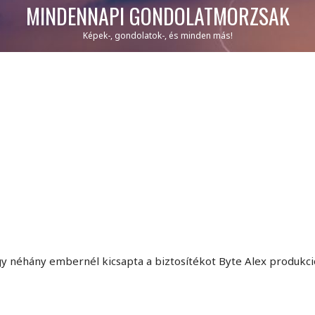
MINDENNAPI GONDOLATMORZSÁK
Képek-, gondolatok-, és minden más!
 néhány embernél kicsapta a biztosítékot Byte Alex produkció