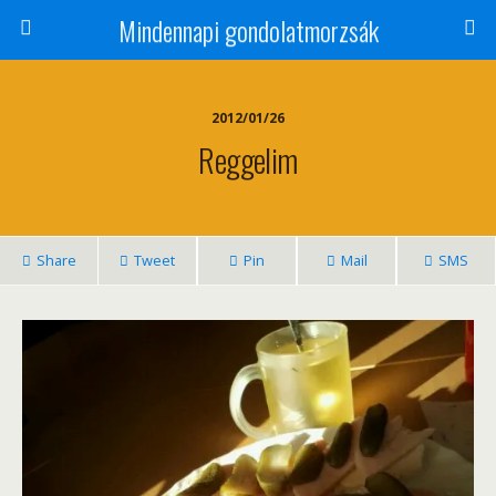
Mindennapi gondolatmorzsák
2012/01/26
Reggelim
Share
Tweet
Pin
Mail
SMS