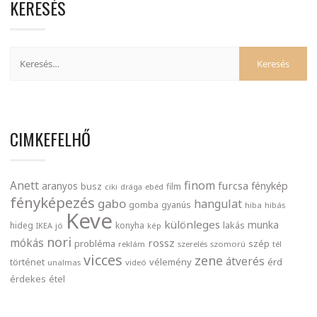
KERESÉS
CIMKEFELHŐ
finom
Anett
furcsa
fénykép
aranyos
busz
film
ciki
drága
ebéd
fényképezés
gabo
hangulat
gomba
gyanús
hiba
hibás
Keve
különleges
munka
lakás
hideg
konyha
IKEA
jó
kép
nori
mókás
rossz
probléma
szép
reklám
szerelés
szomorú
tél
vicces
zene
átverés
történet
vélemény
érd
unalmas
videó
érdekes
étel