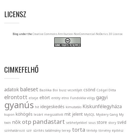
LICENSZ
Blog under the
Creative Commons Attribution-NonCommercial-NoDerivs 3.0 License
CIMKEFELHŐ
baleset
adatok
csönd
Bazilika
Boi
busz vezetőjét
Czégel Ditta
elrontott
gagyi
eltört
elseje
entity
etno
Fundoklia völgy
gyanús
Kiskunfélegyháza
idegeskedés
hit
kimutatás
köhögés
mit jelent
kupon
lezárt
megszállott
MySQL
Mystery Gang
My
pandastart
otp
nők
store
svéd
twin
sebhelyekkel
sous
story
torta
színhatározó
szír
sűrítés
találmány
terep
térkép
törvény
építész