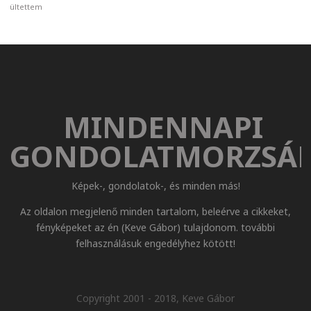
ültettem
MINDENNAPI
GONDOLATMORZSÁ
Képek-, gondolatok-, és minden más!
Az oldalon megjelenő minden tartalom, beleérve a cikkeket,
fényképeket az én (Keve Gábor) tulajdonom. további
felhasználásuk engedélyhez kötött!
Copyright 2001 - 2018, Keve Gábor