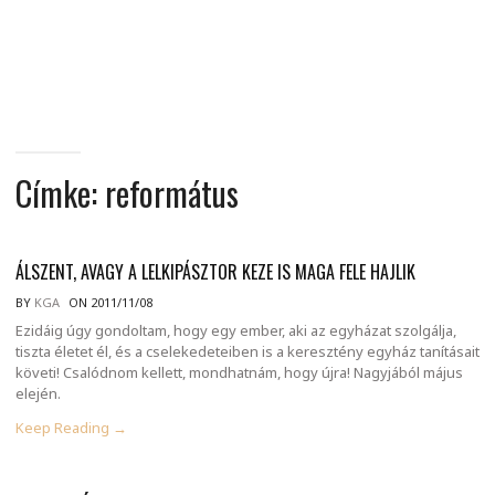
MINDENNAPI
GONDOLATMORZSÁK
Címke:
református
ÁLSZENT, AVAGY A LELKIPÁSZTOR KEZE IS MAGA FELE HAJLIK
BY
KGA
ON 2011/11/08
Ezidáig úgy gondoltam, hogy egy ember, aki az egyházat szolgálja,
tiszta életet él, és a cselekedeteiben is a keresztény egyház tanításait
követi! Csalódnom kellett, mondhatnám, hogy újra! Nagyjából május
elején.
Keep Reading →