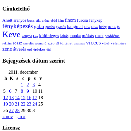
Cimkefelhő
Anett
finom
furcsa
fénykép
aranyos
busz
film
ciki
drága
ebéd
fényképezés
gabo
hangulat
gomba
gyanús
hiba
hibás
hideg
IKEA
jó
Keve
nori
különleges
mókás
munka
probléma
lakás
konyha
kép
vicces
rossz
szép
vélemény
történet
reklám
szerelés
szomorú
tél
unalmas
videó
zene
átverés
érd
érdekes
étel
Bejegyzések dátum szerint
2011. december
h
K
s
c
p
s
v
1
2
3
4
5
6
7
8
9
10
11
12
13
14
15
16
17
18
19
20
21
22
23
24
25
26
27
28
29
30
31
« nov
jan »
Licensz