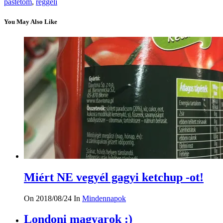
pástétom
,
reggeli
You May Also Like
Miért NE vegyél gagyi ketchup -ot!
On 2018/08/24
In
Mindennapok
Londoni magyarok :)