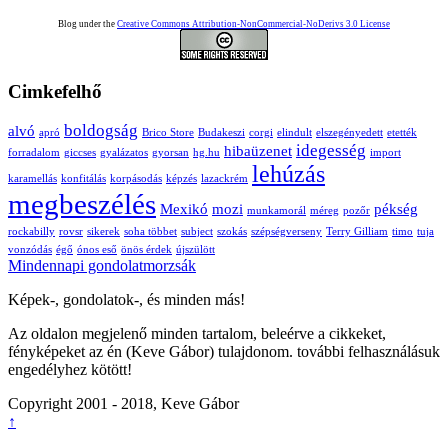
Blog under the
Creative Commons Attribution-NonCommercial-NoDerivs 3.0 License
Cimkefelhő
boldogság
alvó
apró
Brico Store
Budakeszi
corgi
elindult
elszegényedett
etették
idegesség
hibaüzenet
forradalom
giccses
gyalázatos
gyorsan
hg.hu
import
lehúzás
karamellás
konfitálás
korpásodás
képzés
lazackrém
megbeszélés
Mexikó
mozi
pékség
munkamorál
méreg
pozőr
rockabilly
rovsr
sikerek
soha többet
subject
szokás
szépségverseny
Terry Gilliam
timo
tuja
vonzódás
égő
ónos eső
önös érdek
újszülött
Mindennapi gondolatmorzsák
Képek-, gondolatok-, és minden más!
Az oldalon megjelenő minden tartalom, beleérve a cikkeket,
fényképeket az én (Keve Gábor) tulajdonom. további felhasználásuk
engedélyhez kötött!
Copyright 2001 - 2018, Keve Gábor
↑