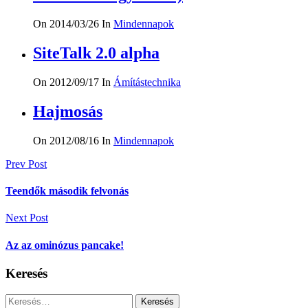
On 2014/03/26
In
Mindennapok
SiteTalk 2.0 alpha
On 2012/09/17
In
Ámítástechnika
Hajmosás
On 2012/08/16
In
Mindennapok
Bejegyzés
Prev Post
navigáció
Teendők második felvonás
Next Post
Az az ominózus pancake!
Keresés
Keresés: