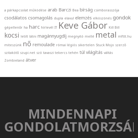
arab
Barczi
bírság
a párkapcsolat működése
Bea
csimborasszója
gondok
csodálatos
csomagolás
elemzés
dupla
elavul
elköszönés
Keve Gábor
harc
gépellenőr
ha
hírlevél
IT
Kill Bill
metal
kocsi
magánnyugdíj
letilt
látni
megnyitó
mellé
mfttt.hu
nő
remoulade
miteszünk
római légiós
sikertelen
Stuck Mojo
szerző
túl
világítás
szitakötő
szupi.net
szó
tavaszi tekercs
tehén
váltás
átver
Zombieland
MINDENNAPI
GONDOLATMORZSÁ