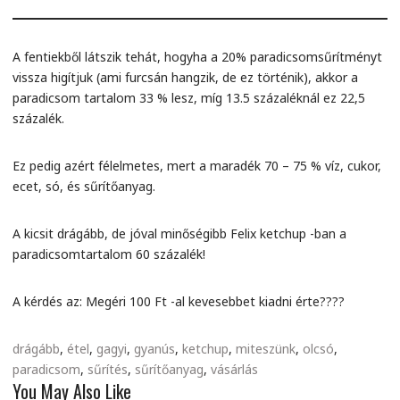
A fentiekből látszik tehát, hogyha a 20% paradicsomsűrítményt
vissza higítjuk (ami furcsán hangzik, de ez történik), akkor a
paradicsom tartalom 33 % lesz, míg 13.5 százaléknál ez 22,5
százalék.
Ez pedig azért félelmetes, mert a maradék 70 – 75 % víz, cukor,
ecet, só, és sűrítőanyag.
A kicsit drágább, de jóval minőségibb Felix ketchup -ban a
paradicsomtartalom 60 százalék!
A kérdés az: Megéri 100 Ft -al kevesebbet kiadni érte????
drágább
,
étel
,
gagyi
,
gyanús
,
ketchup
,
miteszünk
,
olcsó
,
paradicsom
,
sűrítés
,
sűrítőanyag
,
vásárlás
You May Also Like