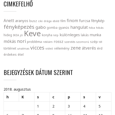
CIMKEFELHŐ
finom
Anett
furcsa
fénykép
aranyos
busz
film
ciki
drága
ebéd
fényképezés
gabo
hangulat
gomba
gyanús
hiba
hibás
Keve
különleges
munka
lakás
hideg
konyha
IKEA
jó
kép
nori
mókás
rossz
probléma
szép
reklám
szerelés
szomorú
tél
vicces
zene
átverés
történet
vélemény
érd
unalmas
videó
érdekes
étel
BEJEGYZÉSEK DÁTUM SZERINT
2018. augusztus
h
K
s
c
p
s
v
1
2
3
4
5