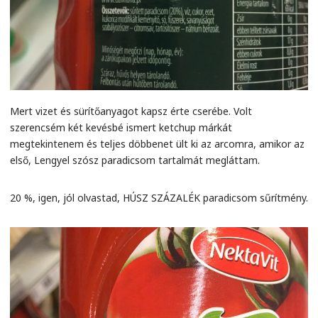
Mert vizet és sürítőanyagot kapsz érte cserébe. Volt
szerencsém két kevésbé ismert ketchup márkát
megtekintenem és teljes döbbenet ült ki az arcomra, amikor az
első, Lengyel szósz paradicsom tartalmát megláttam.
20 %, igen, jól olvastad, HÚSZ SZÁZALÉK paradicsom sűrítmény.