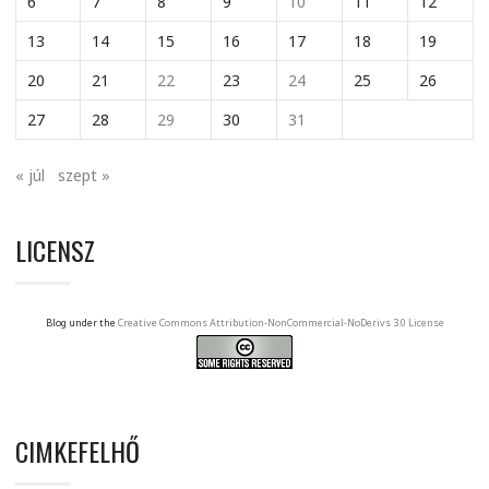
6
7
8
9
10
11
12
13
14
15
16
17
18
19
20
21
22
23
24
25
26
27
28
29
30
31
« júl
szept »
LICENSZ
Blog under the
Creative Commons Attribution-NonCommercial-NoDerivs 3.0 License
CIMKEFELHŐ