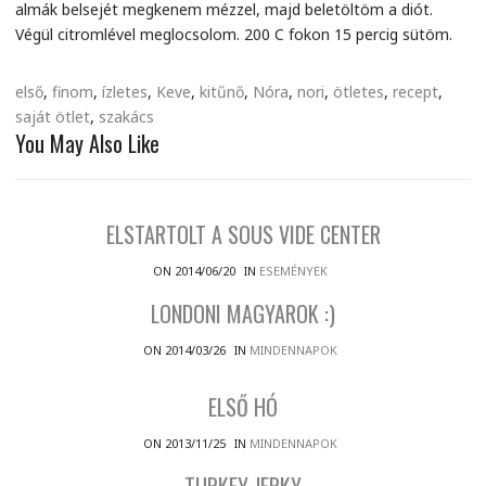
almák belsejét megkenem mézzel, majd beletöltöm a diót.
Végül citromlével meglocsolom. 200 C fokon 15 percig sütöm.
első
,
finom
,
ízletes
,
Keve
,
kitűnő
,
Nóra
,
nori
,
ötletes
,
recept
,
saját ötlet
,
szakács
You May Also Like
ELSTARTOLT A SOUS VIDE CENTER
ON 2014/06/20
IN
ESEMÉNYEK
LONDONI MAGYAROK :)
ON 2014/03/26
IN
MINDENNAPOK
ELSŐ HÓ
ON 2013/11/25
IN
MINDENNAPOK