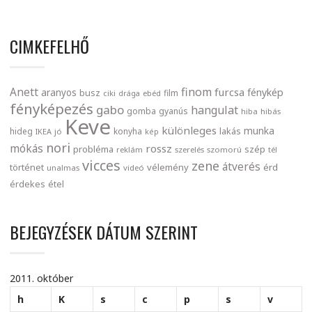
CIMKEFELHŐ
finom
Anett
furcsa
fénykép
aranyos
busz
film
ciki
drága
ebéd
fényképezés
gabo
hangulat
gomba
gyanús
hiba
hibás
Keve
különleges
munka
lakás
hideg
konyha
IKEA
jó
kép
nori
mókás
rossz
probléma
szép
reklám
szerelés
szomorú
tél
vicces
zene
átverés
történet
vélemény
érd
unalmas
videó
érdekes
étel
BEJEGYZÉSEK DÁTUM SZERINT
2011. október
h
K
s
c
p
s
v