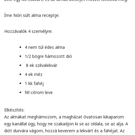
Íme Nóri sült alma receptje:
Hozzávalók 4 személyre:
4 nem túl édes alma
1/2 bögre hámozott dió
8 ek szilvalekvár
4 ek méz
1 kk fahéj
fél citrom leve
Elkészítés:
Az almákat meghámozom, a magházat óvatosan kikaparom
egy kanállal úgy, hogy ne szakadjon ki se az oldala, se az alja. A
diót durvára vágom, hozzá keverem a lekvárt és a fahéjat. Az