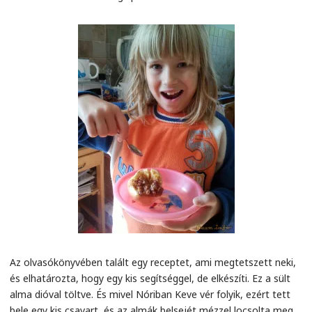
Az olvasókönyvében talált egy receptet, ami megtetszett neki,
és elhatározta, hogy egy kis segítséggel, de elkészíti. Ez a sült
alma dióval töltve. És mivel Nóriban Keve vér folyik, ezért tett
bele egy kis csavart, és az almák belsejét mézzel locsolta meg.