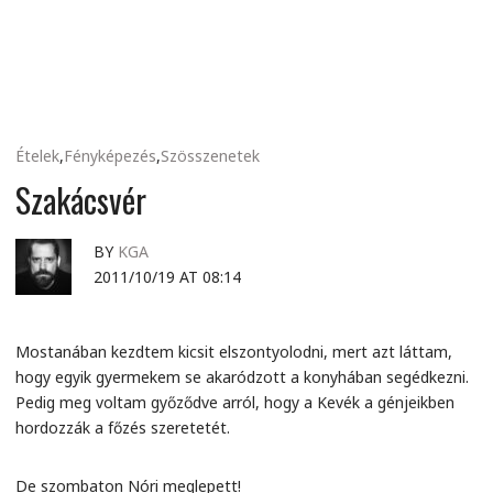
MINDENNAPI
GONDOLATMORZSÁK
Ételek
,
Fényképezés
,
Szösszenetek
Szakácsvér
BY
KGA
2011/10/19 AT 08:14
Mostanában kezdtem kicsit elszontyolodni, mert azt láttam,
hogy egyik gyermekem se akaródzott a konyhában segédkezni.
Pedig meg voltam győződve arról, hogy a Kevék a génjeikben
hordozzák a főzés szeretetét.
De szombaton Nóri meglepett!