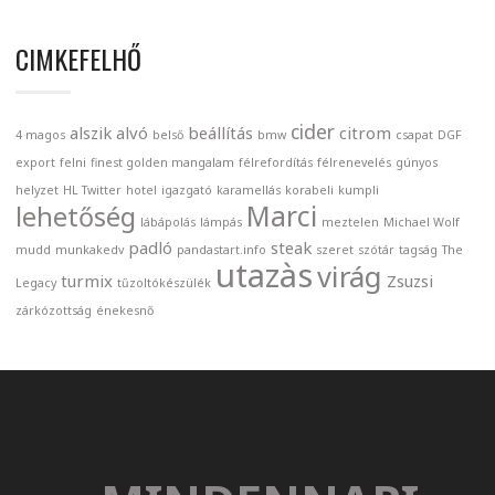
CIMKEFELHŐ
cider
alszik
alvó
beállítás
citrom
4 magos
belső
bmw
csapat
DGF
export
felni
finest golden mangalam
félrefordítás
félrenevelés
gúnyos
helyzet
HL Twitter
hotel
igazgató
karamellás
korabeli
kumpli
Marci
lehetőség
lábápolás
lámpás
meztelen
Michael Wolf
padló
steak
mudd
munkakedv
pandastart.info
szeret
szótár
tagság
The
utazàs
virág
turmix
Zsuzsi
Legacy
tűzoltókészülék
zárkózottság
énekesnő