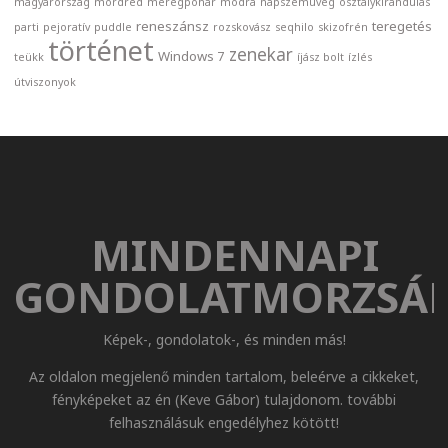
magyarország
mordred
méregpohár
módra
napszemüveg
osztálykirándulás
reneszánsz
teregetés
parti
pejoratív
puddle
rozskovász
seqhilo
skizofrén
történet
zenekar
Windows 7
teükk
íjász bolt
ízlés
útviszonyok
MINDENNAPI
GONDOLATMORZSÁ
Képek-, gondolatok-, és minden más!
Az oldalon megjelenő minden tartalom, beleérve a cikkeket,
fényképeket az én (Keve Gábor) tulajdonom. további
felhasználásuk engedélyhez kötött!