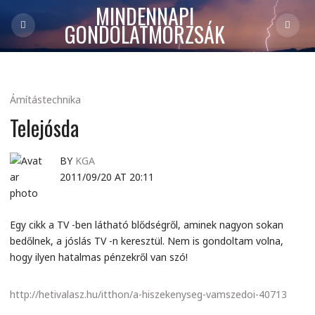
MINDENNAPI
GONDOLATMORZSÁK
Ámítástechnika
Telejósda
BY
KGA
2011/09/20 AT 20:11
Egy cikk a TV -ben látható blődségről, aminek nagyon sokan
bedőlnek, a jóslás TV -n keresztül. Nem is gondoltam volna,
hogy ilyen hatalmas pénzekről van szó!
http://hetivalasz.hu/itthon/a-hiszekenyseg-vamszedoi-40713