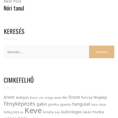
Next Post
Nóri tanul
KERESÉS
CIMKEFELHŐ
finom
Anett
furcsa
fénykép
aranyos
busz
film
ciki
drága
ebéd
fényképezés
gabo
hangulat
gomba
gyanús
hiba
hibás
Keve
különleges
munka
lakás
hideg
konyha
IKEA
jó
kép