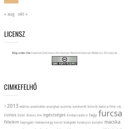
« aug
okt »
LICENSZ
Blog under the
Creative Commons Attribution-NonCommercial-NoDerivs 3.0 License
CIMKEFELHŐ
2013
7
aláírás
analizálás
aranyhal
asztma
betévedt
bűnről dalol a föld
cib
furcsa
csinos
egészséges
fagy
Detti
doboz.me
Embarcadero
macska
félelem
hajógyári
hatvannégy
keret
kivágták
kovászos
kunyhó