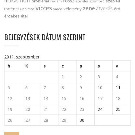
nori
mókás
rossz
probléma
szép
reklám
szerelés
szomorú
tél
vicces
zene
átverés
történet
vélemény
érd
unalmas
videó
érdekes
étel
BEJEGYZÉSEK DÁTUM SZERINT
2011. szeptember
h
K
s
c
p
s
v
1
2
3
4
5
6
7
8
9
10
11
12
13
14
15
16
17
18
19
20
21
22
23
24
25
26
27
28
29
30