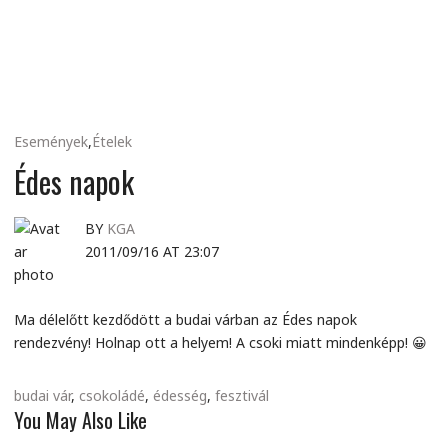
MINDENNAPI
GONDOLATMORZSÁK
Események
,
Ételek
Édes napok
BY
KGA
2011/09/16 AT 23:07
Ma délelőtt kezdődött a budai várban az Édes napok
rendezvény! Holnap ott a helyem! A csoki miatt mindenképp! 😀
budai vár
,
csokoládé
,
édesség
,
fesztivál
You May Also Like