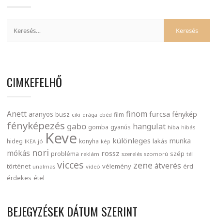
CIMKEFELHŐ
finom
Anett
furcsa
fénykép
aranyos
busz
film
ciki
drága
ebéd
fényképezés
gabo
hangulat
gomba
gyanús
hiba
hibás
Keve
különleges
munka
lakás
hideg
konyha
IKEA
jó
kép
nori
mókás
rossz
probléma
szép
reklám
szerelés
szomorú
tél
vicces
zene
átverés
történet
vélemény
érd
unalmas
videó
érdekes
étel
BEJEGYZÉSEK DÁTUM SZERINT