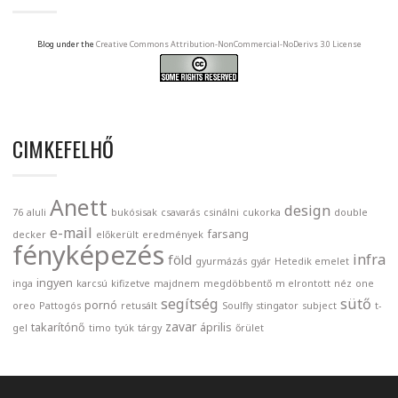
Blog under the
Creative Commons Attribution-NonCommercial-NoDerivs 3.0 License
CIMKEFELHŐ
Anett
design
76
aluli
bukósisak
csavarás
csinálni
cukorka
double
e-mail
farsang
decker
előkerült
eredmények
fényképezés
infra
föld
gyurmázás
gyár
Hetedik emelet
ingyen
inga
karcsú
kifizetve
majdnem
megdöbbentő
m elrontott
néz
one
segítség
sütő
pornó
oreo
Pattogós
retusált
Soulfly
stingator
subject
t-
zavar
takarítónő
április
gel
timo
tyúk
tárgy
őrület