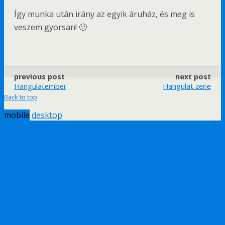
Így munka után irány az egyik áruház, és meg is
veszem gyorsan! 🙂
previous post
next post
Hangulatember
Hangulat zene
Back to top
mobile
desktop