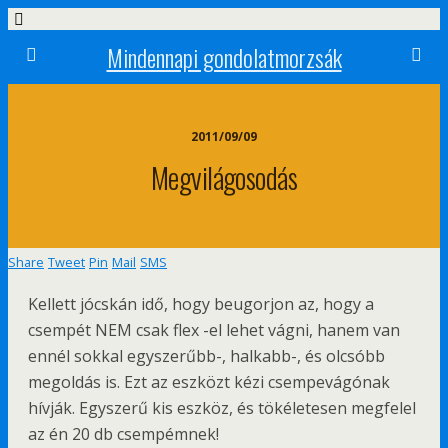
Mindennapi gondolatmorzsák
2011/09/09
Megvilágosodás
Share
Tweet
Pin
Mail
SMS
Kellett jócskán idő, hogy beugorjon az, hogy a
csempét NEM csak flex -el lehet vágni, hanem van
ennél sokkal egyszerűbb-, halkabb-, és olcsóbb
megoldás is. Ezt az eszközt kézi csempevágónak
hívják. Egyszerű kis eszköz, és tökéletesen megfelel
az én 20 db csempémnek!