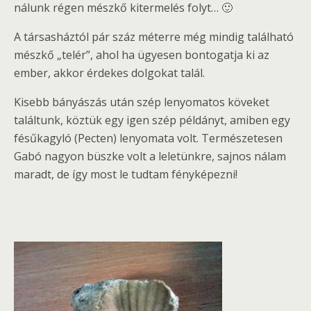
nálunk régen mészkő kitermelés folyt… 🙂
A társasháztól pár száz méterre még mindig található
mészkő „telér”, ahol ha ügyesen bontogatja ki az
ember, akkor érdekes dolgokat talál.
Kisebb bányászás után szép lenyomatos köveket
találtunk, köztük egy igen szép példányt, amiben egy
fésűkagyló (Pecten) lenyomata volt. Természetesen
Gabó nagyon büszke volt a leletünkre, sajnos nálam
maradt, de így most le tudtam fényképezni!