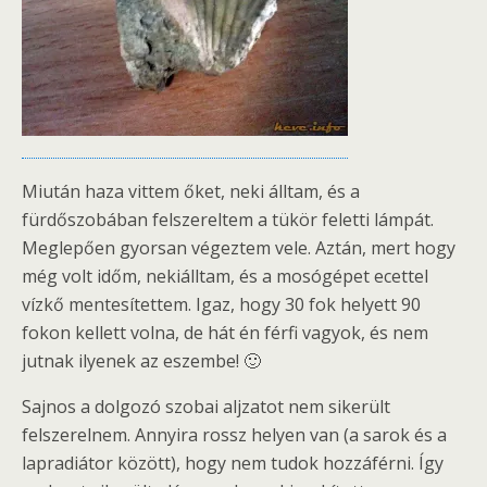
Miután haza vittem őket, neki álltam, és a
fürdőszobában felszereltem a tükör feletti lámpát.
Meglepően gyorsan végeztem vele. Aztán, mert hogy
még volt időm, nekiálltam, és a mosógépet ecettel
vízkő mentesítettem. Igaz, hogy 30 fok helyett 90
fokon kellett volna, de hát én férfi vagyok, és nem
jutnak ilyenek az eszembe! 🙂
Sajnos a dolgozó szobai aljzatot nem sikerült
felszerelnem. Annyira rossz helyen van (a sarok és a
lapradiátor között), hogy nem tudok hozzáférni. Így