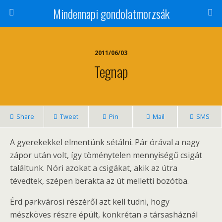
Mindennapi gondolatmorzsák
2011/06/03
Tegnap
Share
Tweet
Pin
Mail
SMS
A gyerekekkel elmentünk sétálni. Pár órával a nagy
zápor után volt, így töménytelen mennyiségű csigát
találtunk. Nóri azokat a csigákat, akik az útra
tévedtek, szépen berakta az út melletti bozótba.
Érd parkvárosi részéről azt kell tudni, hogy
mészköves részre épült, konkrétan a társasháznál