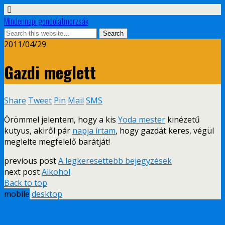
Mindennapi gondolatmorzsák
2011/04/29
Gazdi meglett
Share
Tweet
Pin
Mail
SMS
Örömmel jelentem, hogy a kis
Yoda mester
kinézetű
kutyus, akiről pár
napja írtam
, hogy gazdát keres, végül
meglelte megfelelő barátját!
previous post
A legkeresettebb bejegyzések
next post
Alkohol
Back to top
mobile
desktop