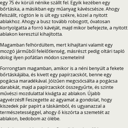
egy 75 év körüli nénike szállt fel. Egyik kezében egy
bőrtáska, a másikban egy műanyag kávéscsésze. Ahogy
felszállt, rögtön le is ült egy székre, közel a nyitott
ablakhoz. Ahogy a busz tovább robogott, óvatosan
kortyolgatta a forró kávéját, majd mikor befejezte, a nyitott
ablakon keresztül kihajította.
Magamban felhördültem, mert kihajítani valamit egy
mozgó járműből felelőtlenség, másrészt pedig oltári tapló
dolog ilyen pofátlan módon szemetelni!
Forrongtam magamban, amikor is a néni benyúlt a fekete
bőrtáskájába, és kivett egy papírzacskót, benne egy
pogácsa maradékával. Jóízűen megcsócsálta a pogácsa
darabkát, majd a papírzacskót összegyűrte, és szinte
művészi mozdulattal kivágta az ablakon. Újabb
agyvérzés!!! Feszegette az agyamat a gondolat, hogy
kiszedek pár papírt a táskámból, és ugyanazzal a
természetességgel, ahogy ő kiszórta a szemetét az
ablakon, bedobom az ölébe.