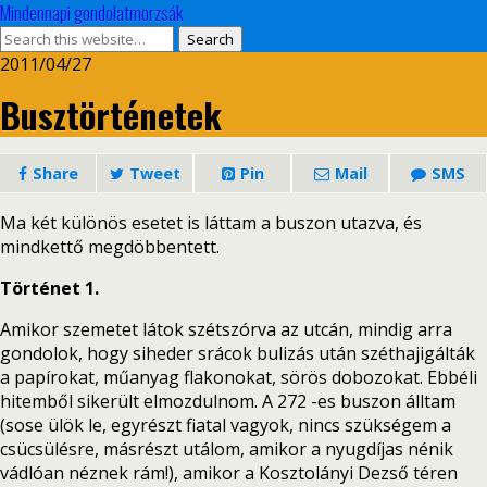
Mindennapi gondolatmorzsák
2011/04/27
Busztörténetek
Share
Tweet
Pin
Mail
SMS
Ma két különös esetet is láttam a buszon utazva, és
mindkettő megdöbbentett.
Történet 1.
Amikor szemetet látok szétszórva az utcán, mindig arra
gondolok, hogy siheder srácok bulizás után széthajigálták
a papírokat, műanyag flakonokat, sörös dobozokat. Ebbéli
hitemből sikerült elmozdulnom. A 272 -es buszon álltam
(sose ülök le, egyrészt fiatal vagyok, nincs szükségem a
csücsülésre, másrészt utálom, amikor a nyugdíjas nénik
vádlóan néznek rám!), amikor a Kosztolányi Dezső téren