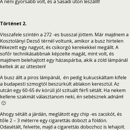
A néni gyorsabb volt, és a Sasadi úton leszállt!
Történet 2.
Visszafele szintén a 272 -es busszal jöttem. Már majdnem a
Kosztolányi Dezső térnél voltunk, amikor a busz hirtelen
fékezett egy nagyot, és csikorgó kerekekkel megállt. A
sofőr technikásabbnak képzelte magát, mint volt, és
majdnem belehajtott egy házaspárba, akik a zöld lámpánál
keltek át az úttesten!
A busz állt a piros lámpánál, én pedig kukucskáltam kifele
a budapesti szmogtól beszürkült ablakon keresztül. Az
utcán egy 60-65 év körüli jól szituált férfi sétált. Ha nekem
kellene szakmát választanom neki, én sebésznek adnám!
🙂
Ahogy sétált a járdán, meglátott egy chip -es zacskót, és
tőle 2 – 3 méterre egy cigarettás dobozt a földön.
Odasétált, felvette, majd a cigarettás dobozhoz is lehajolt.