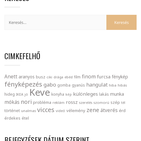
CIMKEFELHŐ
finom
Anett
furcsa
fénykép
aranyos
busz
film
ciki
drága
ebéd
fényképezés
gabo
hangulat
gomba
gyanús
hiba
hibás
Keve
különleges
munka
lakás
hideg
konyha
IKEA
jó
kép
nori
mókás
rossz
probléma
szép
reklám
szerelés
szomorú
tél
vicces
zene
átverés
történet
vélemény
érd
unalmas
videó
érdekes
étel
BEJEGYZÉSEK DÁTUM SZERINT