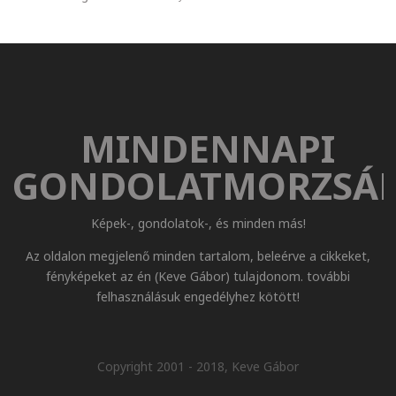
MINDENNAPI
GONDOLATMORZSÁ
Képek-, gondolatok-, és minden más!
Az oldalon megjelenő minden tartalom, beleérve a cikkeket,
fényképeket az én (Keve Gábor) tulajdonom. további
felhasználásuk engedélyhez kötött!
Copyright 2001 - 2018, Keve Gábor