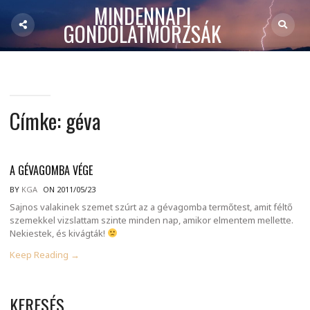
MINDENNAPI
GONDOLATMORZSÁK
Címke:
géva
A GÉVAGOMBA VÉGE
BY
KGA
ON 2011/05/23
Sajnos valakinek szemet szúrt az a gévagomba termőtest, amit féltő
szemekkel vizslattam szinte minden nap, amikor elmentem mellette.
Nekiestek, és kivágták!
Keep Reading →
KERESÉS