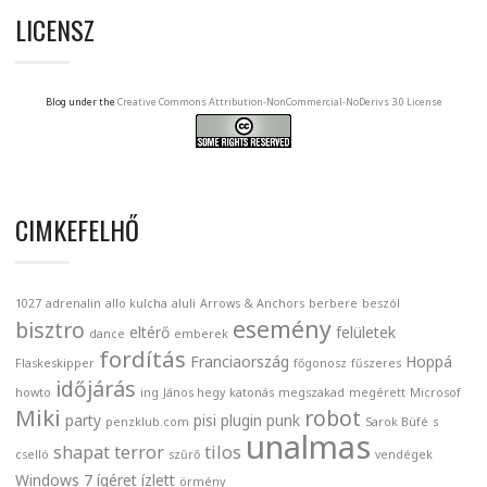
LICENSZ
Blog under the
Creative Commons Attribution-NonCommercial-NoDerivs 3.0 License
CIMKEFELHŐ
1027
adrenalin
allo kulcha
aluli
Arrows & Anchors
berbere
beszól
esemény
bisztro
eltérő
felületek
dance
emberek
fordítás
Franciaország
Hoppá
Flaskeskipper
főgonosz
fűszeres
időjárás
howto
ing
János hegy
katonás
megszakad
megérett
Microsof
Miki
robot
party
pisi
plugin
punk
penzklub.com
Sarok Büfé
s
unalmas
shapat terror
tilos
cselló
szűrő
vendégek
Windows 7
ígéret
ízlett
örmény