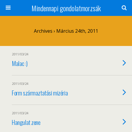
Mindennapi gondolatmorzsák
Archives › Március 24th, 2011
2011/03/24
Malac :)
2011/03/24
Form származtatási mizéria
2011/03/24
Hangulat zene