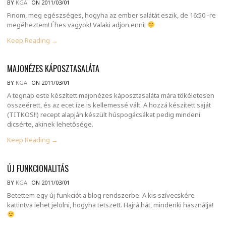
BY
KGA
ON 2011/03/01
Finom, meg egészséges, hogyha az ember salátát eszik, de 16:50 -re
megéheztem! Éhes vagyok! Valaki adjon enni!
Keep Reading →
MAJONÉZES KÁPOSZTASALÁTA
BY
KGA
ON 2011/03/01
A tegnap este készített majonézes káposztasaláta mára tökéletesen
összeérett, és az ecet íze is kellemessé vált. A hozzá készített saját
(TITKOS!!) recept alapján készült húspogácsákat pedig mindeni
dicsérte, akinek lehetősége.
Keep Reading →
ÚJ FUNKCIONALITÁS
BY
KGA
ON 2011/03/01
Betettem egy új funkciót a blog rendszerbe. A kis szívecskére
kattintva lehet jelölni, hogyha tetszett. Hajrá hát, mindenki használja!