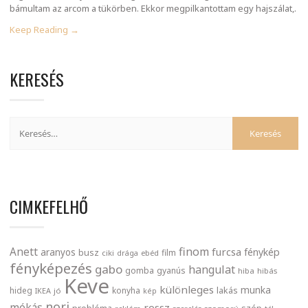
bámultam az arcom a tükörben. Ekkor megpilkantottam egy hajszálat,.
Keep Reading →
KERESÉS
CIMKEFELHŐ
finom
Anett
furcsa
fénykép
aranyos
busz
film
ciki
drága
ebéd
fényképezés
gabo
hangulat
gomba
gyanús
hiba
hibás
Keve
különleges
munka
lakás
hideg
konyha
IKEA
jó
kép
nori
mókás
rossz
probléma
szép