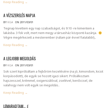
Keep Reading →
A VÍZSZERELÉS NAPJA
BY
KGA
ON 2011/03/01
Tegnap kivettem egy nap szabadságot, és 9:10 -re kimentem a
lakásba. 3 fok volt, mert nem megy a társasház központi kazánja.
Végre megérkezett a mesterember (nálam pár évvel fiatalabb!),.
Keep Reading →
A LEGJOBB MEGOLDÁS
BY
KGA
ON 2011/03/01
Sok szert kipróbáltam a fejbőröm kezelésére (na jó, kimondom, kicsit
korpásodott!), de egyik se hozott igazi sikert. Próbálkoztam
hajszesszel, krémmel, oxigenizálóval, zselével, kenőccsel, de
valahogy nem volt egyik se megoldás..
Keep Reading →
LEMARADTAM… :(