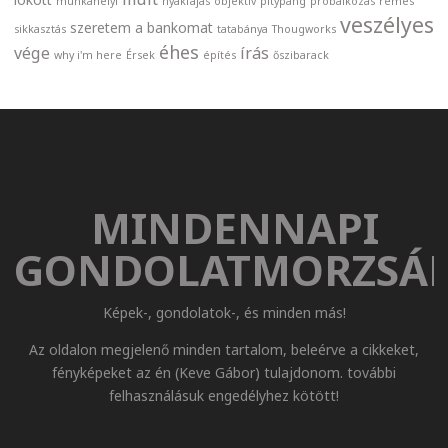
munkahelyi
nyakfájás
objektív
pitypang
próbálkozás
rémes
veszélyes
szeretem a bankomat
sikkasztás
tatabánya
Thougworks
éhes
vége
írás
why i'm here
Érsek
építés
őszibarack
MINDENNAPI
GONDOLATMORZSÁ
Képek-, gondolatok-, és minden más!
Az oldalon megjelenő minden tartalom, beleérve a cikkeket,
fényképeket az én (Keve Gábor) tulajdonom. további
felhasználásuk engedélyhez kötött!