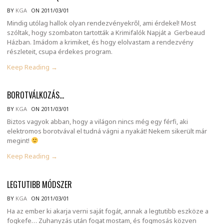
BY
KGA
ON 2011/03/01
Mindig utólag hallok olyan rendezvényekről, ami érdekel! Most
szóltak, hogy szombaton tartották a Krimifalók Napját a Gerbeaud
Házban. Imádom a krimiket, és hogy elolvastam a rendezvény
részleteit, csupa érdekes program.
Keep Reading →
BOROTVÁLKOZÁS…
BY
KGA
ON 2011/03/01
Biztos vagyok abban, hogy a világon nincs még egy férfi, aki
elektromos borotvával el tudná vágni a nyakát! Nekem sikerült már
megint!
Keep Reading →
LEGTUTIBB MÓDSZER
BY
KGA
ON 2011/03/01
Ha az ember ki akarja verni saját fogát, annak a legtutibb eszköze a
fogkefe… Zuhanyzás után fogat mostam, és fogmosás közven