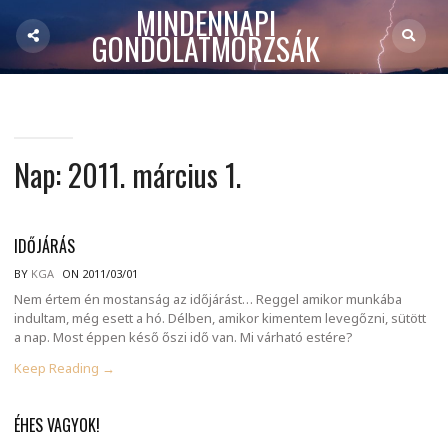
MINDENNAPI
GONDOLATMORZSÁK
Nap:
2011. március 1.
IDŐJÁRÁS
BY
KGA
ON 2011/03/01
Nem értem én mostanság az időjárást… Reggel amikor munkába
indultam, még esett a hó. Délben, amikor kimentem levegőzni, sütött
a nap. Most éppen késő őszi idő van. Mi várható estére?
Keep Reading →
ÉHES VAGYOK!