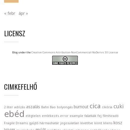
« febr
ápr »
LICENSZ
Blog under the
Creative Commons Attribution-NonCommercial-NoDerivs 3.0 License
CIMKEFELHŐ
cica
cuki
aszalás
burnout
2 liter
adózás
Bahn Bao
bolyongás
cikória
ebéd
elégtelen
emlékezés
error
example
falatkák
fej
filmhiradó
kosz
Fragile Dreams
gyűjtő
hármashatár
jogosulatlan
kivetítve
kiönt
kliens
múlt
lökött