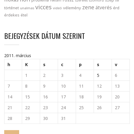
reklám
szerelés
szomorú
tél
vicces
zene
átverés
történet
vélemény
érd
unalmas
videó
érdekes
étel
BEJEGYZÉSEK DÁTUM SZERINT
2011. március
h
K
s
c
p
s
v
1
2
3
4
5
6
7
8
9
10
11
12
13
14
15
16
17
18
19
20
21
22
23
24
25
26
27
28
29
30
31