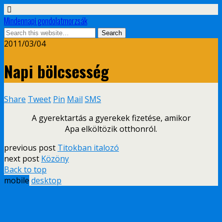
Mindennapi gondolatmorzsák
2011/03/04
Napi bölcsesség
Share
Tweet
Pin
Mail
SMS
A gyerektartás a gyerekek fizetése, amikor
Apa elköltözik otthonról.
previous post
Titokban italozó
next post
Közöny
Back to top
mobile
desktop