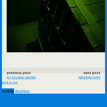
previous post
next post
Az éjszakai vàndor
Megérkeztem
Back to top
mobile
desktop