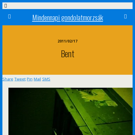
Mindennapi gondolatmorzsák
2011/02/17
Bent
Share
Tweet
Pin
Mail
SMS