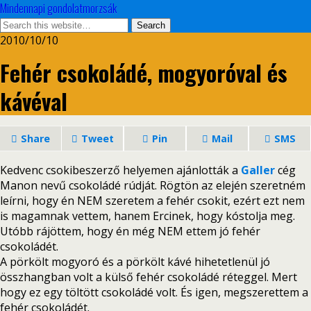
Mindennapi gondolatmorzsák
2010/10/10
Fehér csokoládé, mogyoróval és
kávéval
Share
Tweet
Pin
Mail
SMS
Kedvenc csokibeszerző helyemen ajánlották a
Galler
cég
Manon nevű csokoládé rúdját. Rögtön az elején szeretném
leírni, hogy én NEM szeretem a fehér csokit, ezért ezt nem
is magamnak vettem, hanem Ercinek, hogy kóstolja meg.
Utóbb rájöttem, hogy én még NEM ettem jó fehér
csokoládét.
A pörkölt mogyoró és a pörkölt kávé hihetetlenül jó
összhangban volt a külső fehér csokoládé réteggel. Mert
hogy ez egy töltött csokoládé volt. És igen, megszerettem a
fehér csokoládét.