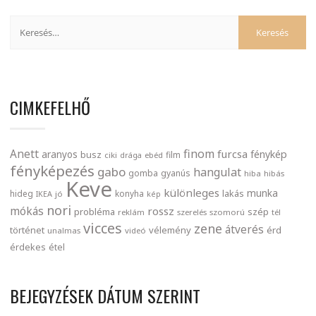
CIMKEFELHŐ
finom
Anett
furcsa
fénykép
aranyos
busz
film
ciki
drága
ebéd
fényképezés
gabo
hangulat
gomba
gyanús
hiba
hibás
Keve
különleges
munka
lakás
hideg
konyha
IKEA
jó
kép
nori
mókás
rossz
probléma
szép
reklám
szerelés
szomorú
tél
vicces
zene
átverés
történet
vélemény
érd
unalmas
videó
érdekes
étel
BEJEGYZÉSEK DÁTUM SZERINT