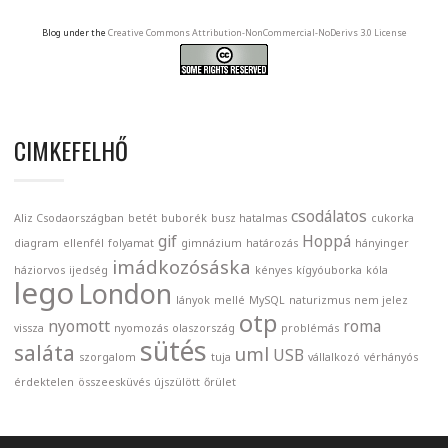
Blog under the
Creative Commons Attribution-NonCommercial-NoDerivs 3.0 License
CIMKEFELHŐ
csodálatos
Aliz Csodaországban
betét
buborék
busz hatalmas
cukorka
gif
Hoppá
diagram
ellenfél
folyamat
gimnázium
határozás
hányinger
imádkozósáska
háziorvos
ijedség
kényes
kígyóuborka
kóla
lego
London
lányok
mellé
MySQL
naturizmus
nem jelez
otp
nyomott
roma
vissza
nyomozás
olaszország
problémás
sütés
saláta
uml
USB
szorgalom
tuja
vállalkozó
vérhányós
érdektelen
összeesküvés
újszülött
őrület