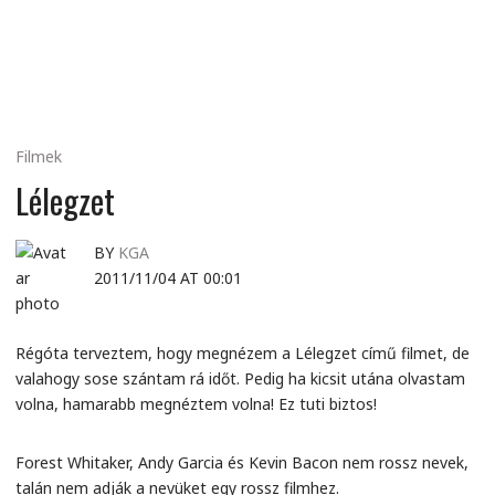
MINDENNAPI
GONDOLATMORZSÁK
Filmek
Lélegzet
BY
KGA
2011/11/04 AT 00:01
Régóta terveztem, hogy megnézem a Lélegzet című filmet, de
valahogy sose szántam rá időt. Pedig ha kicsit utána olvastam
volna, hamarabb megnéztem volna! Ez tuti biztos!
Forest Whitaker, Andy Garcia és Kevin Bacon nem rossz nevek,
talán nem adják a nevüket egy rossz filmhez.