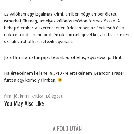
És valóban! egy izgalmas krimi, amiben négy ember életét
ismerhetjük meg, amelyek különös módon forrnak össze. A
behajtó ember, a szerencsétlen üzletember, az énekesnő és a
doktor mind – mind problémák tömkelegével küszködik, és ezen
szálak valahol keresztezik egymást.
Jó a film dramaturgiája, tetszik az ötlet is, egyszóval jó film!
Ha értékelnem kellene, 8.5/10 -re értékelném. Brandon Fraser
furcsa egy komoly filmben.
film
,
jó
,
krimi
,
kritika
,
Lélegzet
You May Also Like
A FÖLD UTÁN